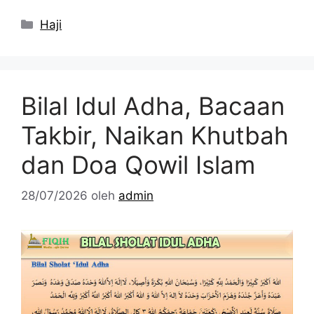
Kategori
Haji
Bilal Idul Adha, Bacaan
Takbir, Naikan Khutbah
dan Doa Qowil Islam
28/07/2026
oleh
admin