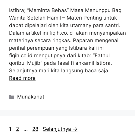
Istibra; “Meminta Bebas” Masa Menunggu Bagi
Wanita Setelah Hamil – Materi Penting untuk
dapat dipelajari oleh kita utamany para santri.
Dalam artikel ini fiqih.co.id akan menyampaikan
materinya secara ringkas. Paparan mengenai
perihal perempuan yang Istibara kali ini
fiqih.co.id mengutipnya dari kitab: “Fathul
qoribul Mujib” pada fasal fi ahkamil Istibra.
Selanjutnya mari kita langsung baca saja …
Read more
Kategori
Munakahat
Halaman
Halaman
Halaman
1
2
…
28
Selanjutnya
→