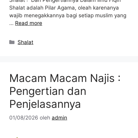
Shalat : Dan Pengertiannya Dalam Ilmu Fiqih
Shalat adalah Pilar Agama, oleah karenanya
wajib menegakkannya bagi setiap muslim yang
…
Read more
Kategori
Shalat
Macam Macam Najis :
Pengertian dan
Penjelasannya
01/08/2026
oleh
admin