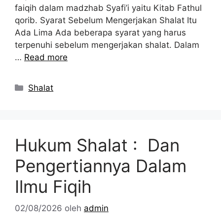
faiqih dalam madzhab Syafi’i yaitu Kitab Fathul
qorib. Syarat Sebelum Mengerjakan Shalat Itu
Ada Lima Ada beberapa syarat yang harus
terpenuhi sebelum mengerjakan shalat. Dalam
…
Read more
Kategori
Shalat
Hukum Shalat : Dan
Pengertiannya Dalam
Ilmu Fiqih
02/08/2026
oleh
admin