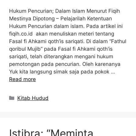
Hukum Pencurian; Dalam Islam Menurut Fiqih
Mestinya Dipotong – Pelajarilah Ketentuan
Hukum Pencurian dalam islam. Pada artikel ini
fiqih.co.id akan menuliskan meteri tentang
Fasal fi Ahkami qoth’is sariqati. Di dalam “Fathul
qoribul Mujib” pada Fasal fi Ahkami qoth’is
sariqati, telah diterangkan mengani hukum
pemotongan pada pencurian. Oleh karenanya
Yuk kita langsung simak saja pada pokok …
Read more
Kategori
Kitab Hudud
Istibra; “Meminta