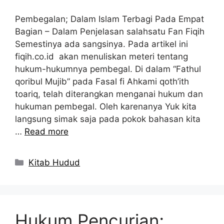
Pembegalan; Dalam Islam Terbagi Pada Empat
Bagian – Dalam Penjelasan salahsatu Fan Fiqih
Semestinya ada sangsinya. Pada artikel ini
fiqih.co.id akan menuliskan meteri tentang
hukum-hukumnya pembegal. Di dalam “Fathul
qoribul Mujib” pada Fasal fi Ahkami qoth’ith
toariq, telah diterangkan menganai hukum dan
hukuman pembegal. Oleh karenanya Yuk kita
langsung simak saja pada pokok bahasan kita
…
Read more
Kategori
Kitab Hudud
Hukum Pencurian;