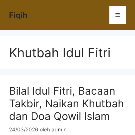
Langsung
ke
Fiqih
Menu
isi
Khutbah Idul Fitri
Bilal Idul Fitri, Bacaan
Takbir, Naikan Khutbah
dan Doa Qowil Islam
24/03/2026
oleh
admin