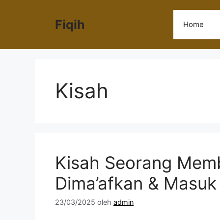
Langsung
ke
Fiqih
Home
isi
Kisah
Kisah Seorang Memb
Dima’afkan & Masuk
23/03/2025
oleh
admin