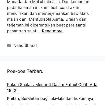
Munada dan Maf’ul min ajlih. Dan kemudian
pada halaman ini kami fiqih.co.id akan
menuliskan dan menterjemahkan Bab Maf’ul
ma’ah dan Mahfudzotil Asma. Uraian dan
terjemah ini diperuntukan buat para santri
pesantren salaf …
Read more
Kategori
Nahu Sharaf
Pos-pos Terbaru
Rukun Shalat : Menurut Dalam Fathul Qorib Ada
18 (2)
Khitan; Berkhitan bagi laki-laki dan hukumnya