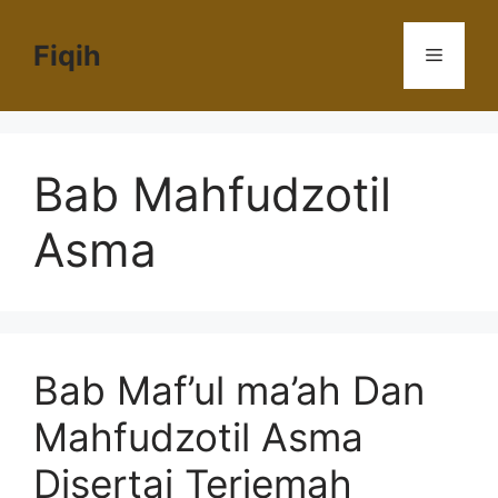
Langsung
ke
Fiqih
Menu
isi
Bab Mahfudzotil
Asma
Bab Maf’ul ma’ah Dan
Mahfudzotil Asma
Disertai Terjemah