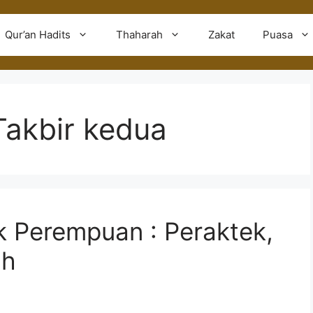
Qur’an Hadits
Thaharah
Zakat
Puasa
Takbir kedua
k Perempuan : Peraktek,
ah