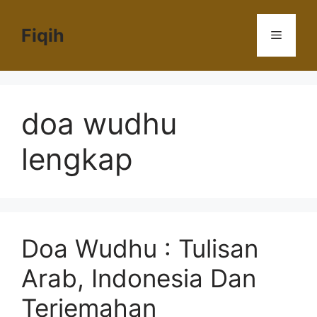
Langsung
ke
Fiqih
Menu
isi
doa wudhu
lengkap
Doa Wudhu : Tulisan
Arab, Indonesia Dan
Terjemahan