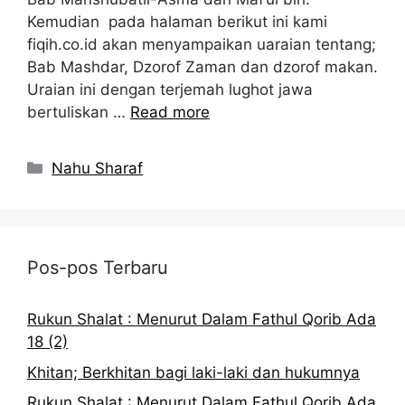
Kemudian pada halaman berikut ini kami
fiqih.co.id akan menyampaikan uaraian tentang;
Bab Mashdar, Dzorof Zaman dan dzorof makan.
Uraian ini dengan terjemah lughot jawa
bertuliskan …
Read more
Kategori
Nahu Sharaf
Pos-pos Terbaru
Rukun Shalat : Menurut Dalam Fathul Qorib Ada
18 (2)
Khitan; Berkhitan bagi laki-laki dan hukumnya
Rukun Shalat : Menurut Dalam Fathul Qorib Ada