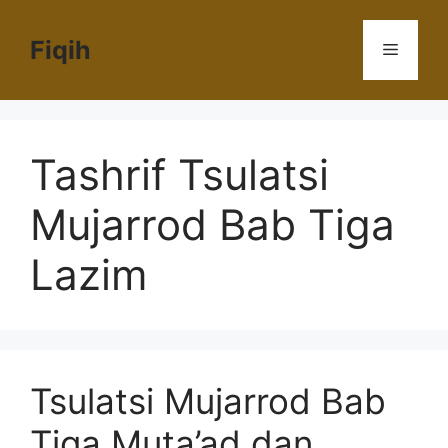
Langsung
ke
Fiqih
Menu
isi
Tashrif Tsulatsi
Mujarrod Bab Tiga
Lazim
Tsulatsi Mujarrod Bab
Tiga Muta’ad dan