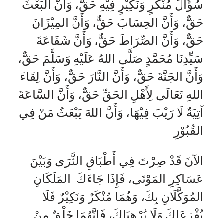
سُؤَالَ مُنْكَرٍ وَنَكِيْرٍ فِيْهِ حَقٌّ، وَأَنَّ البَعْثَ
حَقٌّ، وَأَنَّ الحِسَابَ حَقٌّ، وَأَنَّ المِيْزَانَ
حَقٌّ، وَأَنَّ الصِّرَاطَ حَقٌّ، وَأَنَّ شَفَاعَةَ
سَيِّدِنَا مُحَمَّدٍ صَلَّى اللهُ عَلَيْهِ وَسَلَّمَ حَقٌّ،
وَأَنَّ الجَنَّةَ حَقٌّ، وَأَنَّ النَّارَ حَقٌّ، وَأَنَّ لِقَاءَ
اللهِ تَعَالَى لِأَهْلِ الحَقِّ حَقٌّ، وَأَنَّ السَّاعَةَ
آتِيَةٌ لَا رَيْبَ فِيْهَا، وَأَنَّ اللهَ يَبْعَثُ مَنْ فِي
القُبُوْرِ
الآنَ قَدْ صِرْتَ فِي أَطْبَاقِ الثَّرَى وَبَيْنَ
عَسَاكِرِ المَوْتَى، فَإِذَا جَاءَكَ المَلَكَانِ
المُوَكَّلَانِ بِكَ، وَهُمَا مُنْكَرٌ وَنَكِيْرٌ فَلَا
يُفْزِعَاكَ وَلَا يُرْهِبَاكَ، فَإِنَّهُمَا خَلْقٌ مِنْ