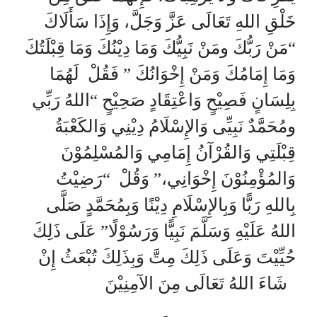
خَلْقِ اللهِ تَعَالَى عَزَّ وَجَلَّ، وَإِذَا سَأَلَاكَ
“مَنْ رَبُّكَ ومَنْ نَبِيُّكَ وَمَا دِيْنُكَ وَمَا قِبْلَتُكَ
وَمَا إِمَامُكَ وَمَنْ إِخْوَانُكَ ” فَقُلْ لَهُمَا
بِلِسَانٍ فَصِيْحٍ وَاعْتِقَادٍ صَحِيْحٍ “اللهُ رَبِّي
ومُحَمَّدٌ نَبِيِّى وَالإِسْلَامُ دِيْنِي وَالكَعْبَةُ
قِبْلَتِي وَالقُرْآنُ إِمَامِي وَالمُسْلِمُوْنَ
وَالمُؤْمِنُوْنَ إِخْوَانِي،” وَقُلْ “رَضِيْتُ
بِاللهِ رَبًّا وَبِالإِسْلَامِ دِيْنًا وَبِمُحَمَّدٍ صَلَّى
اللهُ عَلَيْهِ وَسَلَّمَ نَبِيًّا وَرَسُوْلًا” عَلَى ذَلِكَ
حُيِّيْتَ وَعَلَى ذَلِكَ مِتَّ وَبِذَلِكَ تُبْعَثُ إِنْ
شَاءَ اللهُ تَعَالَى مِنَ الآمِنِيْنَ