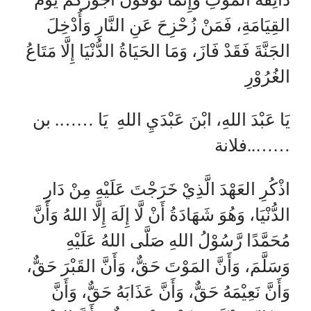
القِيَامَةِ، فَمَنْ زُحْزِحَ عَنِ النَّارِ وَأُدْخِلَ
الجَنَّةَ فَقَدْ فَازَ، وَمَا الحَيَاةُ الدُّنْيَا إِلَّا مَتَاعُ
الغُرُوْرِ
يَا عَبْدَ اللهِ، ابْنَ عَبْدَيِ اللهِ يَا ……. بن
……..فلانة
اذْكُرِ العَهْدَ الَّذِيْ خَرَجْتَ عَلَيْهِ مِنْ دَارِ
الدُّنْيَا، وَهُوَ شَهَادَةُ أَنْ لَّا إِلَهَ إِلَّا اللهُ وَأَنَّ
مُحَمَّدًا رَّسُوْلُ اللهِ صَلَّى اللهُ عَلَيْهِ
وَسَلَّمَ، وَأَنَّ المَوْتَ حَقٌّ، وَأَنَّ القَبْرَ حَقٌّ،
وَأَنَّ نَعِيْمَهُ حَقٌّ، وَأَنَّ عَذَابَهُ حَقٌّ، وَأَنَّ