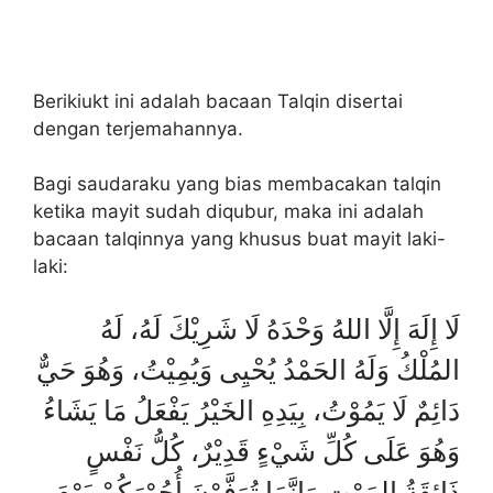
Berikiukt ini adalah bacaan Talqin disertai
dengan terjemahannya.
Bagi saudaraku yang bias membacakan talqin
ketika mayit sudah diqubur, maka ini adalah
bacaan talqinnya yang khusus buat mayit laki-
laki:
لَا إِلَهَ إِلَّا اللهُ وَحْدَهُ لَا شَرِيْكَ لَهُ، لَهُ
المُلْكُ وَلَهُ الحَمْدُ يُحْيِى وَيُمِيْتُ، وَهُوَ حَيٌّ
دَائِمٌ لَا يَمُوْتُ، بِيَدِهِ الخَيْرُ يَفْعَلُ مَا يَشَاءُ
وَهُوَ عَلَى كُلِّ شَيْءٍ قَدِيْرٌ، كُلُّ نَفْسٍ
ذَائِقَةُ المَوْتِ وَإِنَّمَا تُوَفَّوْنَ أُجُوْرَكُمْ يَوْمَ