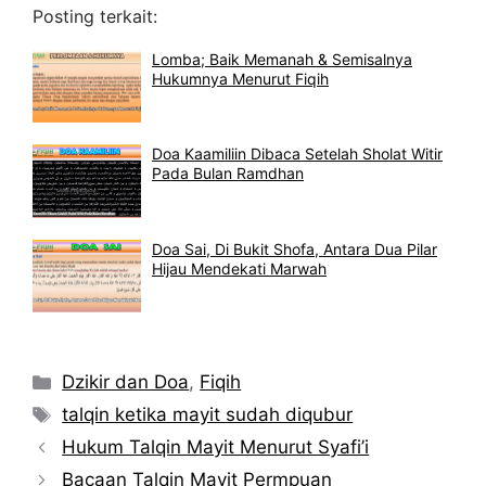
Posting terkait:
Lomba; Baik Memanah & Semisalnya
Hukumnya Menurut Fiqih
Doa Kaamiliin Dibaca Setelah Sholat Witir
Pada Bulan Ramdhan
Doa Sai, Di Bukit Shofa, Antara Dua Pilar
Hijau Mendekati Marwah
Kategori
Dzikir dan Doa
,
Fiqih
Tag
talqin ketika mayit sudah diqubur
Hukum Talqin Mayit Menurut Syafi’i
Bacaan Talqin Mayit Permpuan