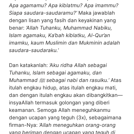
Apa agamamu? Apa kiblatmu? Apa imammu?
Siapa saudara-saudaramu?’
Maka jawablah
dengan lisan yang fasih dan keyakinan yang
benar:
‘Allah Tuhanku, Muhammad Nabiku,
Islam agamaku, Ka‘bah kiblatku, Al-Qur’an
imamku, kaum Muslimin dan Mukminin adalah
saudara-saudaraku.’
Dan katakanlah:
‘Aku ridha Allah sebagai
Tuhanku, Islam sebagai agamaku, dan
Muhammad ﷺ sebagai nabi dan rasulku.’
Atas
itulah engkau hidup, atas itulah engkau mati,
dan dengan itulah engkau akan dibangkitkan—
insyaAllah termasuk golongan yang diberi
keamanan. Semoga Allah meneguhkanmu
dengan ucapan yang teguh (3x), sebagaimana
firman-Nya:
‘Allah meneguhkan orang-orang
yang beriman dengan ucapan yang teguh di