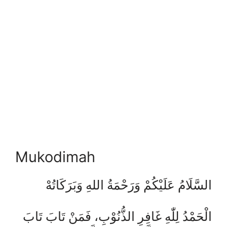
Mukodimah
السَّلَامُ عَلَيْكُمْ وَرَحْمَةُ اللهِ وَبَرَكَاتُهْ
الْحَمْدُ لِلّٰهِ غَافِرِ الذُّنُوْبِ، فَمَنْ تَابَ تَابَ