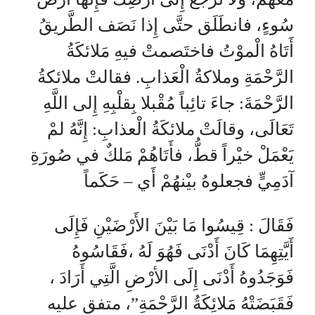
سُوءٍ، فانطَلَق حتَّى إِذا نَصَف الطَّريقُ
أَتَاهُ الْموْتُ فاختَصمتْ فيهِ مَلائكَةُ
الرَّحْمَةِ وملاكةُ الْعَذابِ. فقالتْ ملائكةُ
الرَّحْمَةَ: جاءَ تائِباً مُقْبلا بِقلْبِهِ إِلى اللَّهِ
تَعَالَى، وقالَتْ ملائكَةُ الْعذابِ: إِنَّهُ لمْ
يَعْمَلْ خيْراً قطُّ، فأَتَاهُمْ مَلكٌ في صُورَةِ
آدَمِيٍّ فجعلوهُ بيْنهُمْ أَي – حَكَماً
فَقَالَ : قِيسُوا مَا بَيْنَ الأَرْضَيْنِ فَإِلَى
أَيَّتِهِمَا كَانَ أَدْنَى فَهُوَ لَهُ ،فَقَاسُوهُ
فَوَجَدُوهُ أَدْنَى إِلَى الأرْضِ الَّتِي أَرَادَ ،
فَقَبَضَتْهُ مَلائِكَةُ الرَّحْمَةِ”، متفق عليه