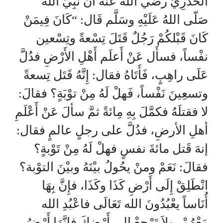
الْخُدْرِيِّ رضي الله عنه أَن نَبِيَّ الله
صَلّى اللهُ عَلَيْهِ وسَلَّم قَال: “كَانَ فِيمَنْ
كَانَ قَبْلكُمْ رَجُلٌ قَتَلَ تِسْعةً وتِسْعين
نفْساً، فسأَل عَنْ أَعلَم أَهْلِ الأَرْضِ فدُلَّ
عَلَى راهِبٍ، فَأَتَاهُ فقال: إِنَّهُ قَتَل تِسعةً
وتسعِينَ نَفْساً، فَهلْ لَهُ مِنْ توْبَةٍ؟ فقالَ:
لا فقتلَهُ فكمَّلَ بِهِ مِائةً ثمَّ سألَ عَنْ أَعْلَمِ
أهلِ الأرضِ، فدُلَّ على رجلٍ عالمٍ فقال:
إنهَ قَتل مائةَ نفسٍ فهلْ لَهُ مِنْ تَوْبةٍ؟
فقالَ: نَعَمْ ومنْ يحُولُ بيْنَهُ وبيْنَ التوْبة؟
انْطَلِقْ إِلَى أَرْضِ كَذَا وكَذَا، فإِنَّ بِهَا
أُنَاساً يعْبُدُونَ الله تَعَالَى فاعْبُدِ الله
مَعْهُمْ، ولاَ تَرْجعْ إِلى أَرْضِكَ فإِنَّهَا أَرْضُ