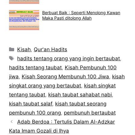
Berbuat Baik : Seperti Menolong Kawan
Maka Pasti ditolong Allah
Kategori
Kisah
,
Qur'an Hadits
Tag
hadits tentang orang yang ingin bertaubat
,
hadits tentang taubat
,
Kisah Pembunuh 100
jiwa
,
Kisah Seorang Membunuh 100 Jiwa
,
kisah
singkat orang yang bertaubat
,
kisah singkat
tentang taubat
,
kisah taubat sahabat nabi
,
kisah taubat salaf
,
kisah taubat seorang
pembunuh 100 orang
,
pembunuh bertaubat
Adab Berdoa : Tertulis Dalam Al-Adzkar
Kata Imam Gozali di Ihya