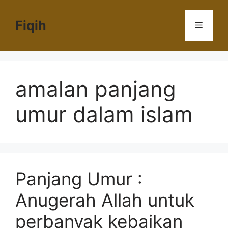
Langsung
ke
Fiqih
Menu
isi
amalan panjang
umur dalam islam
Panjang Umur :
Anugerah Allah untuk
perbanyak kebaikan