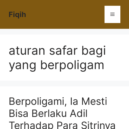
Langsung
ke
Fiqih
Menu
isi
aturan safar bagi
yang berpoligam
Berpoligami, Ia Mesti
Bisa Berlaku Adil
Terhadap Para Sitrinya