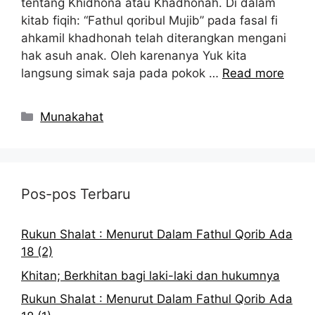
tentang Khidhona atau Khadhonah. Di dalam
kitab fiqih: “Fathul qoribul Mujib” pada fasal fi
ahkamil khadhonah telah diterangkan mengani
hak asuh anak. Oleh karenanya Yuk kita
langsung simak saja pada pokok …
Read more
Kategori
Munakahat
Pos-pos Terbaru
Rukun Shalat : Menurut Dalam Fathul Qorib Ada
18 (2)
Khitan; Berkhitan bagi laki-laki dan hukumnya
Rukun Shalat : Menurut Dalam Fathul Qorib Ada