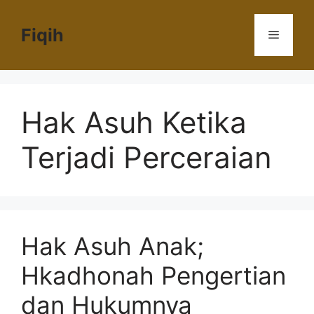
Langsung
ke
Fiqih
Menu
isi
Hak Asuh Ketika
Terjadi Perceraian
Hak Asuh Anak;
Hkadhonah Pengertian
dan Hukumnya