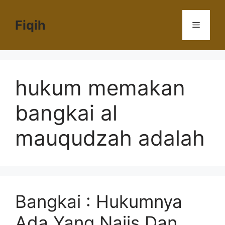
Langsung
ke
Fiqih
Menu
isi
hukum memakan
bangkai al
mauqudzah adalah
Bangkai : Hukumnya
Ada Yang Najis Dan