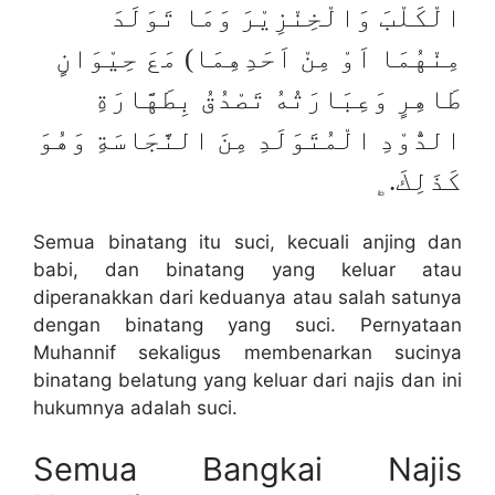
الْكَلْبَ وَالْخِنْزِيْرَ وَمَا تَوَلَدَ
مِنْهُمَا اَوْ مِنْ اَحَدِهِمَا) مَعَ حِيْوَانٍ
طَاهِرٍ وَعِبَارَتُهُ تَصْدُقُ بِطَهَّارَةِ
الدُّوْدِ الْمُتَوَلَدِ مِنَ النَّجَاسَةِ وَهُوَ
كَذَلِكَ.﯁
Semua binatang itu suci, kecuali anjing dan
babi, dan binatang yang keluar atau
diperanakkan dari keduanya atau salah satunya
dengan binatang yang suci. Pernyataan
Muhannif sekaligus membenarkan sucinya
binatang belatung yang keluar dari najis dan ini
hukumnya adalah suci.
Semua Bangkai Najis