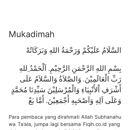
Mukadimah
السَّلَامُ عَلَيْكُمْ وَرَحْمَةُ اللهِ وَبَرَكَاتُهْ
بِسْمِ اللهِ الرَّحْمَنِ الرَّحِيْمِ. اَلْحَمْدُ ِللهِ
رَبِّ الْعَالَمِيْنَ. وَالصَّلاَةُ وَالسَّلاَمُ عَلَى
أَشْرَفِ اْلأَنْبِيَاءِ وَالْمُرْسَلِيْنَ سَيِّدِنَا مُحَمَّدٍ
وَعَلَى اَلِهِ وَاَصْحَبِهِ أَجْمَعِيْنَ. أَمَّا بَعْ
Para pembaca yang dirahmati Allah Subhanahu
wa Ta’ala, jumpa lagi bersama Fiqih.co.id yang