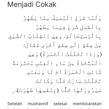
Menjadi Cokak
وَلَمَّا فَرَغَ الْمُصَنِفُ مِمَّا يَطْهُرُ
بِالْغَسْلِ شَرَعَ فِيْمَا يَطْهُرُ
بِالْاِسْتِحَالَةِ. وَهِيَ اِنْقِلَابُ الشَّيْئِ
مِنْ صِفَةٍ اِلَى صِفَةٍ اُخْرَى فَقَالَ:
(وَاِذَا تَخَلَلَتْ الْخَمْرَةُ) وَهِيَ
الْمُتَّخَذَةُ مِنْ مَاءِ الْعِنَبِ مُحْتَرَمَةً
كَانَتِ الْخَمْرَةُ اَمْ لَا وَمَعْنَى
تَخَلَّلَتْ صَارَتْ خَلًّا وَكَانَتْ
صَيْرُورَتُهَا خَلًّا (بِنَفْسِهَا طَهُرَتْ).﯁
Setelah mushannif selesai membicarakan