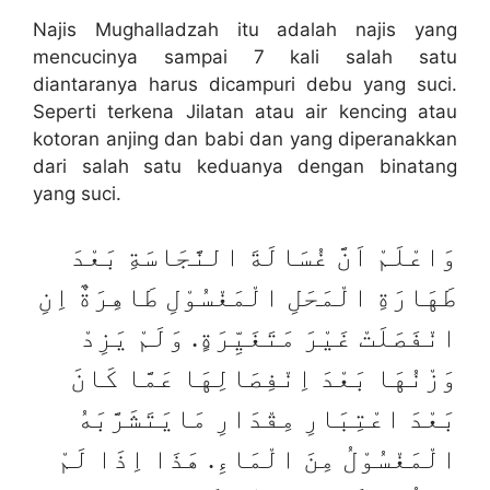
Najis Mughalladzah itu adalah najis yang
mencucinya sampai 7 kali salah satu
diantaranya harus dicampuri debu yang suci.
Seperti terkena Jilatan atau air kencing atau
kotoran anjing dan babi dan yang diperanakkan
dari salah satu keduanya dengan binatang
yang suci.
وَاعْلَمْ اَنَّ غُسَالَةَ النَّجَاسَةِ بَعْدَ
طَهَارَةِ الْمَحَلِ الْمَغْسُوْلِ طَاهِرَةٌ اِنِ
انْفَصَلَتْ غَيْرَ مَتَغَيِّرَةٍ. وَلَمْ يَزِدْ
وَزْنُهَا بَعْدَ اِنْفِصَالِهَا عَمَّا كَانَ
بَعْدَ اعْتِبَارِ مِقْدَارِ مَايَتَشَرَّبَهُ
الْمَغْسُوْلُ مِنَ الْمَاءِ. هَذَا اِذَا لَمْ