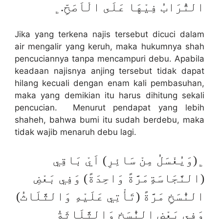
التُّرَابُ فِيْهَا عَلَى الْاَصَحِّ.﯁
Jika yang terkena najis tersebut dicuci dalam
air mengalir yang keruh, maka hukumnya shah
pencuciannya tanpa mencampuri debu. Apabila
keadaan najisnya anjing tersebut tidak dapat
hilang kecuali dengan enam kali pembasuhan,
maka yang demikian itu harus dihitung sekali
pencucian. Menurut pendapat yang lebih
shaheh, bahwa bumi itu sudah berdebu, maka
tidak wajib menaruh debu lagi.
﯁(وَيُغْسَلُ مِنْ سَائِرِ) اَيْ بَاقِي
(النَّجَاسَةِمَرَّةً وَاحِدَةً) وَفِي بَعْضِ
النُّسَخِ مَرَّةً (تَأْتِي عَلَيْهِ وَالثَّلَاثُ)
وَفِي بَعْضِ النُّسَخِ وَالثَّلَاثَةُ