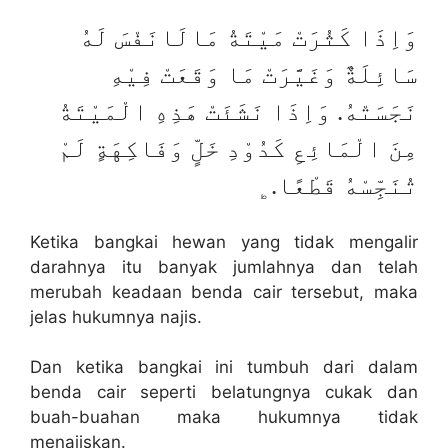
وَاِذَا كَثُرَتْ مَيْتَةُ مَالَانَفْسَ لَهُ
سَائِلَةٌ وَغَيَّرَتْ مَا وَقَعَتْ فِيْهِ
نَجَسَتْهُ. وَاِذَا نَشَئَتْ هَذِهِ الْمَيْتَةُ
مِنَ الْمَائِعِ كَدُوْدِ خَلٍّ وَفَاكِهَةٍ لَمْ
تُنَجِّسْهُ قَطْعًا.﯁
Ketika bangkai hewan yang tidak mengalir
darahnya itu banyak jumlahnya dan telah
merubah keadaan benda cair tersebut, maka
jelas hukumnya najis.
Dan ketika bangkai ini tumbuh dari dalam
benda cair seperti belatungnya cukak dan
buah-buahan maka hukumnya tidak
menajiskan.