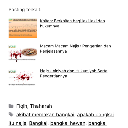
Posting terkait:
Khitan; Berkhitan bagi laki-laki dan
hukumnya
Macam Macam Najis : Pengertian dan
Penjelasannya
Najis : Ainiyah dan Hukumiyah Serta
Pengertiannya
Kategori
Fiqih
,
Thaharah
Tag
akibat memakan bangkai
,
apakah bangkai
itu najis
,
Bangkai
,
bangkai hewan
,
bangkai