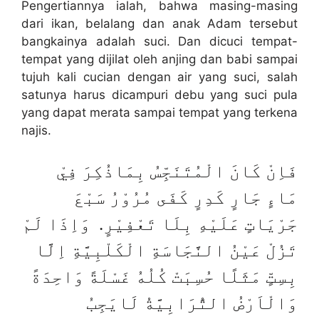
Pengertiannya ialah, bahwa masing-masing
dari ikan, belalang dan anak Adam tersebut
bangkainya adalah suci. Dan dicuci tempat-
tempat yang dijilat oleh anjing dan babi sampai
tujuh kali cucian dengan air yang suci, salah
satunya harus dicampuri debu yang suci pula
yang dapat merata sampai tempat yang terkena
najis.
فَاِنْ كَانَ الْمُتَنَجِّسُ بِمَاذُكِرَ فِيْ
مَاءٍ جَارٍ كَدِرٍ كَفَى مُرُوْرُ سَبْعَ
جَرْيَاتٍ عَلَيْهِ بِلَا تَعْفِيْرٍ. وَاِذَا لَمْ
تَزُلْ عَيْنُ النَّجَاسَةِ الْكَلْبِيَّةِ اِلَّا
بِسِتٍّ مَثَلًا حُسِبَتْ كُلُهُ غَسْلَةً وَاحِدَةً
وَالْاَرْضُ التُّرَابِيَّةُ لَايَجِبُ