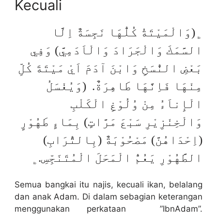
Kecuali
﯁(وَالْمَيْتَةُ كُلُّهَا نَجِسَةٌ اِلَّا
السَّمَكَ وَالْجَرَادَ وَالْاَدَمِيَّ) وَفِي
بَعْضِ النُّسَخِ وَابْنَ آدَمَ اَيْ مَيْتَةَ كُلِّ
مِنْهَا فَاِنَّهَا طَاهِرَةٌ. (وَيُغْسَلُ
الْإِناَءُ مِنْ وُلُوْغِ الْكَلْبِ
وَالْخِنْزِيْرِ سَبْعَ مَرَّاتٍ) بِمَاءٍ طَهُوْرٍ
(اِحْدَاهُنَّ) مَصْحُوْبَةٌ (بِالتُّرَابِ)
الطَّهُوْرِ يَعُمُّ الْمَحَلَ الْمُتَنَجِّسِ.﯁
Semua bangkai itu najis, kecuali ikan, belalang
dan anak Adam. Di dalam sebagian keterangan
menggunakan perkataan ”IbnAdam”.