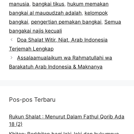
manusia
,
bangkai tikus
,
hukum memakan
bangkai al mauqudzah adalah
,
kelompok
bangkai
,
pengertian pemakan bangkai
,
Semua
bangakai najis kecuali
Doa Shalat Witir, Niat, Arab Indonesia
Terjemah Lengkap
Assalaamualaikum wa Rahmatullahi wa
Barakatuh Arab Indonesia & Maknanya
Pos-pos Terbaru
Rukun Shalat : Menurut Dalam Fathul Qorib Ada
18 (2)