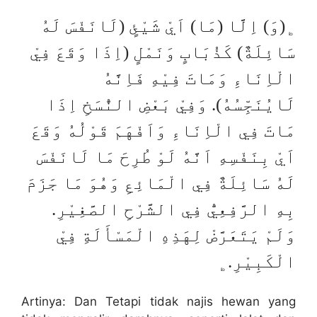
﯁(وَ) اِلَّا (مَا) اَيْ شَيْئٍ (لَانَفْسَ لَهُ
سَائِلَةٌ) كَذُبَابٍ وَنَمْلٍ (اِذَا وَقَعَ فِيْ
الْاِنَاءِ وَمَاتَ فِيْهِ فَاِنَّهُ
لَايُنَجِّسُهُ). وَفِيْ بَعْضِ النُّسَخِ اِذَا
مَاتَ فِي الْاِنَاءِ وَاَفْهَمَ قَوْلُهُ وَقَعَ
اَيْ بِنَفْسِهِ اَنَّهُ لَوْ طُرِحَ مَا لَانَفْسَ
لَهُ سَائِلَةٌ فِي الْمَائِعِ وَهُوَ مَا جَزَمَ
بِهِ الرَّفِعِيُّ فِي الشَّرْحِ الصَّغِيْرِ.
وَلَمْ يَتَعَرَّضْ لِهَذِهِ الْمَسْأَلَةِ فِيْ
الْكَبِيْرِ.﯁
Artinya: Dan Tetapi tidak najis hewan yang