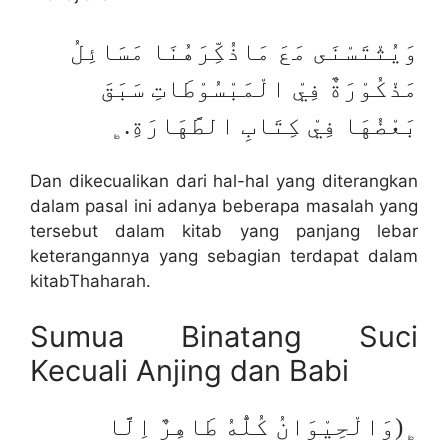
وَيُثْتَسْنَى مَعَ مَاذُكِّرَهُنَا مَسَائِلُ
مَذْكُوْرَةٌ فِيْ الْمَبْسُوْطَاتِ سَبَقَ
بَعْضُهَا فِيْ كِتَابِ الطَّهَارَةِ.﯁
Dan dikecualikan dari hal-hal yang diterangkan
dalam pasal ini adanya beberapa masalah yang
tersebut dalam kitab yang panjang lebar
keterangannya yang sebagian terdapat dalam
kitabThaharah.
Sumua Binatang Suci
Kecuali Anjing dan Babi
﯁(وَالْحِيْوَانُ كُلُّهُ طَاهِرٌ اِلَّا