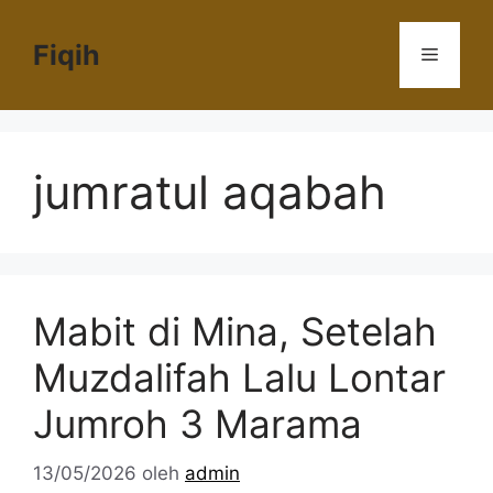
Langsung
ke
Fiqih
Menu
isi
jumratul aqabah
Mabit di Mina, Setelah
Muzdalifah Lalu Lontar
Jumroh 3 Marama
13/05/2026
oleh
admin