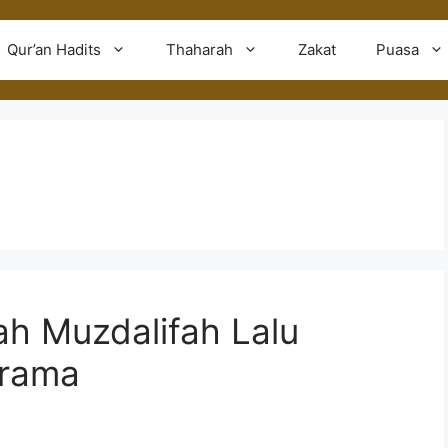
Qur’an Hadits
Thaharah
Zakat
Puasa
ah Muzdalifah Lalu
arama