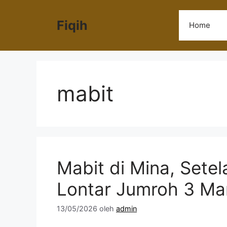
Langsung
ke
Fiqih
Home
isi
mabit
Mabit di Mina, Setel
Lontar Jumroh 3 M
13/05/2026
oleh
admin