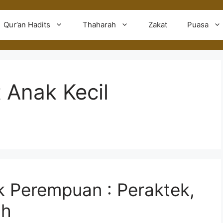
Qur’an Hadits
Thaharah
Zakat
Puasa
t Anak Kecil
k Perempuan : Peraktek,
ah