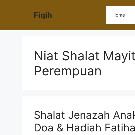
Langsung
ke
Fiqih
Home
isi
Niat Shalat Mayi
Perempuan
Shalat Jenazah Ana
Doa & Hadiah Fatih