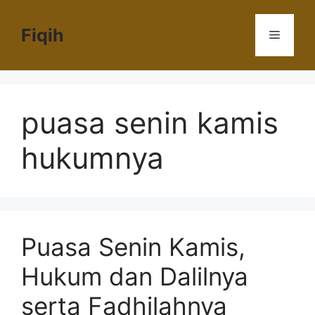
Langsung
ke
Fiqih
Menu
isi
puasa senin kamis
hukumnya
Puasa Senin Kamis,
Hukum dan Dalilnya
serta Fadhilahnya