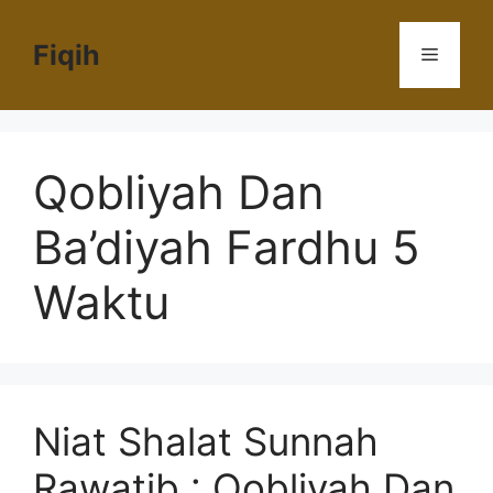
Langsung
ke
Fiqih
Menu
isi
Qobliyah Dan
Ba’diyah Fardhu 5
Waktu
Niat Shalat Sunnah
Rawatib : Qobliyah Dan