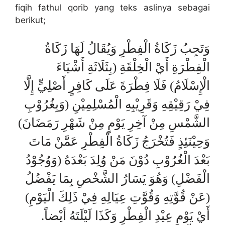
fiqih fathul qorib yang teks aslinya sebagai
berikut;
وَتَجِبُ زَكَاةُ الْفِطْرِ وَيُقَالُ لَهَا زَكَاةُ
الْفِطْرَةِ أَيْ الْخِلْقَةِ (بِثَلَاثَةِ أَشْيَاءَ
الْإِسْلَامُ) فَلَا فِطْرَةَ عَلَى كَافِرٍ أَصْلِيٍّ إِلَّا
فِيْ رَقِيْقِهِ وَقَرِيْبِهِ الْمُسْلِمِيْنِ (وَبِغُرُوْبِ
الشَّمْسِ مِنْ آخِرِ يَوْمٍ مِنْ شَهْرِ رَمَضَانَ)
وَحِيْنَئِذٍ فَتُخْرَجُ زَكَاةُ الْفِطْرِ عَمَّنْ مَاتَ
بَعْدَ الْغُرُوْبِ دُوْنَ مَنْ وُلِدَ بَعْدَهُ (وَوُجُوْدُ
الْفَضْلِ) وَهُوَ يَسَارُ الشَّخْصِ بِمَا يَفْضُلُ
(عَنْ قُوَّتِهِ وَقُوَّتِ عِيَالِهِ فِيْ ذَلِكَ الْيَوْمِ)
أَيْ يَوْمِ عِيْدِ الْفِطْرِ وَكَذَا لَيْلَتَهُ أيْضاً.