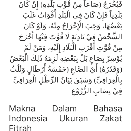
فَيُخْرَجُ (صَاعاً مِنْ قُوَّتِ بَلَدِهِ) إِنْ كَانَ
بَلَدِياً فَإِنْ كَانَ فِي الْبَلَدِ أَقْوَاتٌ غَلَبَ
بَعْضُهَا، وَجَبَ الْإِخْرَاجُ مِنْهُ، وَلَوْ كَانَ
الشَّخْصُ فِيْ بَادِيَةٍ لَا قُوَّتَ فِيْهَا أَخْرَجَ
مِنْ قُوَّتِ أَقْرَبِ الْبَلَادِ إِلَيْهِ، وَمَنْ لَمْ
يُوْسِرْ بِصَاعٍ بَلْ بِبَعْضِهِ لَزِمَهُ ذَلِكَ الْبَعْضُ
(وَقَدْرُهُ) أَيْ الصَّاعِ (خَمْسَةُ أَرْطَالٍ وَثُلُثُ
بِالْعِرَاقِيِّ) وَسَبَقَ بَيَانُ الرِّطْلِ الْعِرَاقِيِّ
فِيْ نِصَابِ الزُّرُوْعِ
Makna Dalam Bahasa
Indonesia Ukuran Zakat
Fitrah