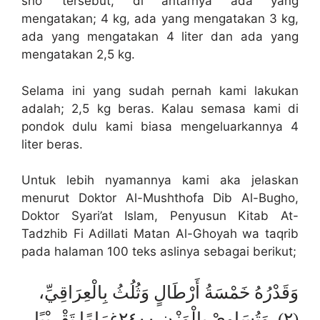
sho’ tersebut, di antarnya ada yang
mengatakan; 4 kg, ada yang mengatakan 3 kg,
ada yang mengatakan 4 liter dan ada yang
mengatakan 2,5 kg.
Selama ini yang sudah pernah kami lakukan
adalah; 2,5 kg beras. Kalau semasa kami di
pondok dulu kami biasa mengeluarkannya 4
liter beras.
Untuk lebih nyamannya kami aka jelaskan
menurut Doktor Al-Mushthofa Dib Al-Bugho,
Doktor Syari’at Islam, Penyusun Kitab At-
Tadzhib Fi Adillati Matan Al-Ghoyah wa taqrib
pada halaman 100 teks aslinya sebagai berikut;
وَقَدْرُهُ خَمْسَةُ أَرْطَالٍ وَثُلُثُ بِالْعِرَاقِيِّ،
(٢). وَتُسَاوِيْ بِالْوَزْنِ ٢٤٠٠غرَامًا تَقْرِيْبًا