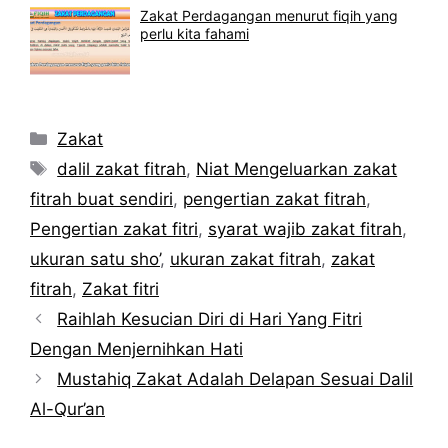
Zakat Perdagangan menurut fiqih yang
perlu kita fahami
Kategori
Zakat
Tag
dalil zakat fitrah
,
Niat Mengeluarkan zakat
fitrah buat sendiri
,
pengertian zakat fitrah
,
Pengertian zakat fitri
,
syarat wajib zakat fitrah
,
ukuran satu sho’
,
ukuran zakat fitrah
,
zakat
fitrah
,
Zakat fitri
Raihlah Kesucian Diri di Hari Yang Fitri
Dengan Menjernihkan Hati
Mustahiq Zakat Adalah Delapan Sesuai Dalil
Al-Qur’an