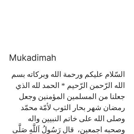
Mukadimah
السّلام عليكم ورحمة الله وبركاته بسم
الله الرّحمن الرّحيم * الحمد لله الذي
جعلنا من المسلمين المؤمنين وجعل
رمضان شهر بحار الثوب لأمّة محمّد
وصلى الله على خاتم النبيين واله
وصحبه اجمعين، قال رَسُولُ اَللَّهِ صَلَّى