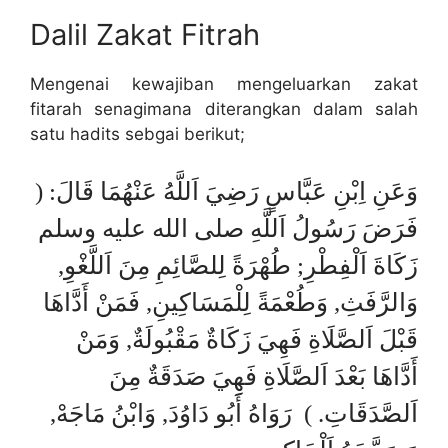
Dalil Zakat Fitrah
Mengenai kewajiban mengeluarkan zakat
fitarah senagimana diterangkan dalam salah
satu hadits sebgai berikut;
وَعَنِ اِبْنِ عَبَّاسٍ رَضِيَ اَللَّهُ عَنْهُمَا قَالَ: (
فَرَضَ رَسُولُ اَللَّهِ صلى الله عليه وسلم
زَكَاةَ اَلْفِطْرِ; طُهْرَةً لِلصَّائِمِ مِنَ اَللَّغْوِ,
وَالرَّفَثِ, وَطُعْمَةً لِلْمَسَاكِينِ, فَمَنْ أَدَّاهَا
قَبْلَ اَلصَّلَاةِ فَهِيَ زَكَاةٌ مَقْبُولَةٌ, وَمَنْ
أَدَّاهَا بَعْدَ اَلصَّلَاةِ فَهِيَ صَدَقَةٌ مِنَ
اَلصَّدَقَاتِ. ) رَوَاهُ أَبُو دَاوُدَ, وَابْنُ مَاجَهْ,