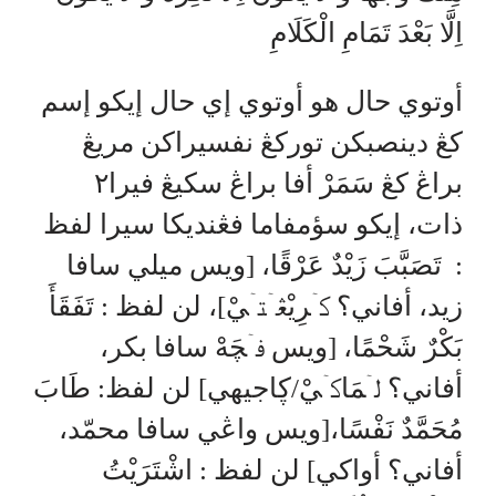
اِلَّا بَعْدَ تَمَامِ الْكَلَامِ
أوتوي حال هو أوتوي إي حال إيكو إسم
كڠ دينصبكن توركڠ نفسيراكن مريڠ
براڠ كڠ سَمَرْ أفا براڠ سكيڠ فيرا٢
ذات، إيكو سؤمفاما فڠنديكا سيرا لفظ
: تَصَبَّبَ زَيْدٌ عَرْقًا، [ويس ميلي سافا
زيد، أفاني؟ كۤرِيْڠۤتۤيْ]، لن لفظ : تَفَقَأَ
بَكْرٌ شَحْمًا، [ويس فۤچَهْ سافا بكر،
أفاني؟ لۤمَاكۤيْ/ڮاجيهي] لن لفظ: طَابَ
مُحَمَّدٌ نَفْسًا،[ويس واڠي سافا محمّد،
أفاني؟ أواكي] لن لفظ : اشْتَرَيْتُ