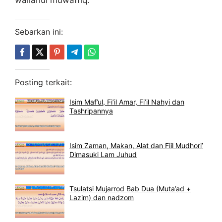
Sebarkan ini:
Posting terkait:
Isim Maf’ul, Fi’il Amar, Fi’il Nahyi dan
Tashripannya
Isim Zaman, Makan, Alat dan Fiil Mudhori’
Dimasuki Lam Juhud
Tsulatsi Mujarrod Bab Dua (Muta’ad +
Lazim) dan nadzom