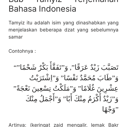
Bahasa Indonesia
Tamyiz itu adalah isim yang dinashabkan yang
menjelaskan beberapa dzat yang sebelumnya
samar
Contohnya :
“تَصَبَّبَ زَيْدٌ عَرَقًا”, وَ”تَفَقَّأَ بَكْرٌ شَحْمًا”
وَ”طَابَ مُحَمَّدٌ نَفْسًا” وَ”اِشْتَرَيْتُ
عِشْرِينَ غُلَامًا” وَ”مَلَكْتُ تِسْعِينَ نَعْجَةً”
وَ”زَيْدٌ أَكْرَمُ مِنْكَ أَبًا” وَ”أَجْمَلُ مِنْكَ
وَجْهًا”
Artinya: (keringat zaid mengalir, lemak Bakr