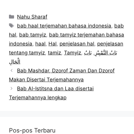
Kategori
Nahu Sharaf
Tag
bab haal terjemahan bahasa indonesia
,
bab
hal
,
bab tamyiz
,
bab tamyiz terjemahan bahasa
indonesia
,
haal
,
Hal
,
penjelasan hal
,
penjelasan
tentang tamyiz
,
tamiz
,
Tamyiz
,
بَابُ
,
بَابُ التَّمْيِيْزِ
الْحَالِ
Bab Mashdar, Dzorof Zaman Dan Dzorof
Makan Disertai Terjemahannya
Bab Al-Istitsna dan Laa disertai
Terjemahannya lengkap
Pos-pos Terbaru