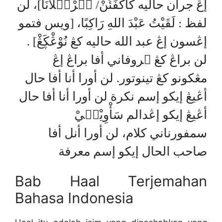
إڠ جران حاليه كَاكَفَئَنْ/ بۤرْفۤلَانَا]، لن
لفظ : لَقَيْتُ عَبْدَ اللهِ رَاكِبًا، [ويس فتمو
إڠسون إڠ عبد الله حاليه كڠ نُوْڠْڮَڠْ] .
لن براڠ كڠ ۑروفاني أفا براڠ إڠ
مڠكونو كڠ تينوتور. لن أورا أنا أفا حال
أڠيڠ إيكو إسم نكرة لن أورا أنا أفا حال
أڠيڠ إيكو إڠدالم سَأْوِيْسۤيْ
سمفورناني كلام، لن أورا أنل أفا
صاحب الحال إيكو إسم معرفة
Bab Haal Terjemahan
Bahasa Indonesia