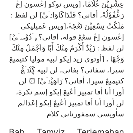
عِشْرِيْنَ غُلَامًا، [ويس توكو إڠسون إڠ
رَڠْفُوْلُهْ، أفاني؟ فَنْدَاكَاوَانۤيْ] لن لفظ :
مَلَكْتُ تِسْعِيْنَ نَعْجَةً،[ويس ڠميليكي
إڠسون إڠ سڠڠ فوله، أفاني؟ وۤدُوْسۤيْ]
لن لفظ : زَيْدٌ أَكْرَمُ مِنْكَ أَبًا وَاَجْمَلُ مِنْكَ
وَجْهًا ، [أوتوي زيد إيكو لبيه موليا كتيمبڠ
سيرا، سفاني؟ بفاني، لن لبيه ڮَنْتۤڠْ
كتيمبڠ سيرا، أفاني؟ رَاهِيْنۤيْ] ۞ لن
أورا أنا أفا تمييز أڠيڠ إيكو إسم نكرة،
لن أورا أنا أفا تمييز أڠيڠ إيكو إڠدالم
سأويسي سمفورناني كلام
Bab Tamyiz Terjemahan