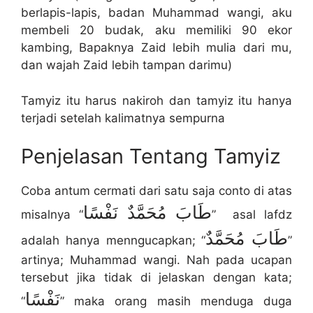
berlapis-lapis, badan Muhammad wangi, aku
membeli 20 budak, aku memiliki 90 ekor
kambing, Bapaknya Zaid lebih mulia dari mu,
dan wajah Zaid lebih tampan darimu)
Tamyiz itu harus nakiroh dan tamyiz itu hanya
terjadi setelah kalimatnya sempurna
Penjelasan Tentang Tamyiz
Coba antum cermati dari satu saja conto di atas
طَابَ مُحَمَّدٌ نَفْسًا
misalnya “
” asal lafdz
طَابَ مُحَمَّدٌ
adalah hanya menngucapkan; “
”
artinya; Muhammad wangi. Nah pada ucapan
tersebut jika tidak di jelaskan dengan kata;
نَفْسًا
“
” maka orang masih menduga duga