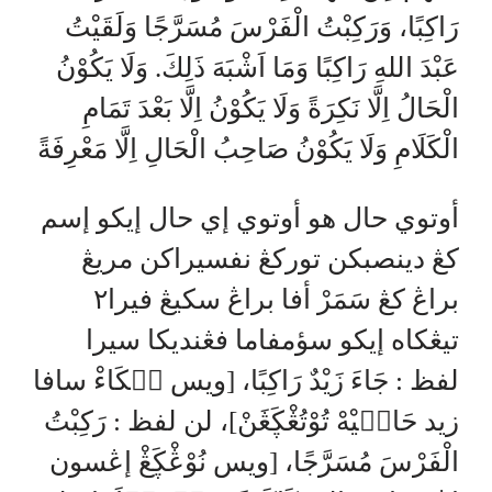
رَاكِبًا، وَرَكِبْتُ الْفَرْسَ مُسَرَّجًا وَلَقَيْتُ
عَبْدَ اللهِ رَاكِبًا وَمَا اَشْبَهَ ذَلِكَ. وَلَا يَكُوْنُ
الْحَالُ اِلَّا نَكِرَةً وَلَا يَكُوْنُ اِلَّا بَعْدَ تَمَامِ
الْكَلَامِ وَلَا يَكُوْنُ صَاحِبُ الْحَالِ اِلَّا مَعْرِفَةً
أوتوي حال هو أوتوي إي حال إيكو إسم
كڠ دينصبكن توركڠ نفسيراكن مريڠ
براڠ كڠ سَمَرْ أفا براڠ سكيڠ فيرا٢
تيڠكاه إيكو سؤمفاما فڠنديكا سيرا
لفظ : جَاءَ زَيْدٌ رَاكِبًا، [ويس تۤكَاءْ سافا
زيد حَالۤيْهْ تُوْتُڠْڮَڠَنْ]، لن لفظ : رَكِبْتُ
الْفَرْسَ مُسَرَّجًا، [ويس نُوْڠْڮَڠْ إڠسون