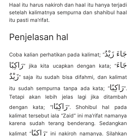
Haal itu harus nakiroh dan haal itu hanya terjadi
setelah kalimatnya sempurna dan shahibul haal
itu pasti ma’rifat.
Penjelasan hal
جَاءَ زَيْدٌ
Coba kalian perhatikan pada kalimat; “
جَاءَ
رَاكِبًا
” jika kita ucapkan dengan kata; “
زَيْدٌ
” saja itu sudah bisa difahmi, dan kalimat
رَاكِبًا
itu sudah sempurna tanpa ada kata; “
”.
Tetapi akan lebih jelas lagi jika ditambah
رَاكِبًا
dengan kata; “
ا”. Shohibul hal pada
kalimat tersebut iala “Zaid” ini ma’rifat namanya
karena sudah terang benderang. Sedangkan
رَاكِبًا
kalimat “
” ini nakiroh namanya. Silahkan