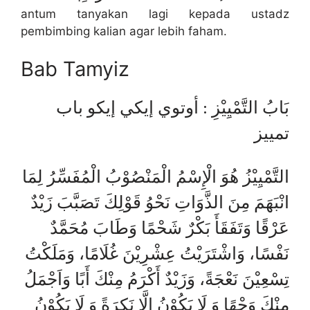
antum tanyakan lagi kepada ustadz
pembimbing kalian agar lebih faham.
Bab Tamyiz
بَابُ التَّمْيِيْزِ : أوتوي إيكي إيكو باب
تمييز
التَّمْيِيْزُ هُوَ الْإِسْمُ الْمَنْصُوْبُ الْمُفَسِّرُ لِمَا
انْبَهَمَ مِنَ الذَّوَاتِ نَحْوُ قَوْلِكَ تَصَبَّبَ زَيْدٌ
عَرْقًا وَتَفَقَأَ بَكْرٌ شَحْمًا وَطَابَ مُحَمَّدٌ
نَفْسًا، وَاشْتَرَيْتُ عِشْرِيْنَ غُلَامًا، وَمَلَكْتُ
تِسْعِيْنَ نَعْجَةً، وَزَيْدٌ أَكْرَمُ مِنْكَ أَبًا وَاَجْمَلُ
مِنْكَ وَجْهًا وَ لَا يَكُوْنُ اِلَّا نَكِرَةً وَ لَا يَكُوْنُ