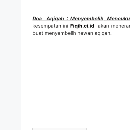
Doa Aqiqah : Menyembelih, Mencuku
kesempatan ini
Fiqih.ci.id
akan menerang
buat menyembelih hewan aqiqah.