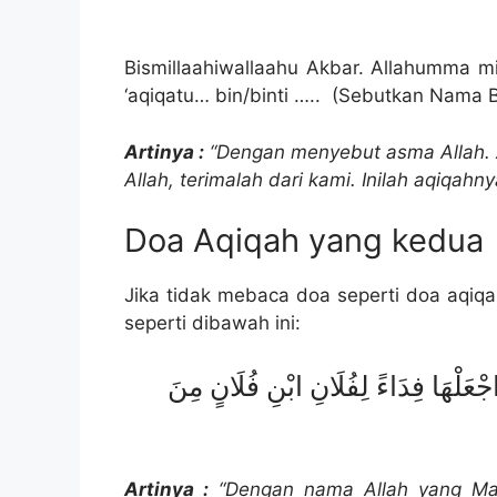
Bismillaahiwallaahu Akbar. Allahumma m
‘aqiqatu… bin/binti ….. (Sebutkan Nama
Artinya :
“Dengan menyebut asma Allah. A
Allah, terimalah dari kami. Inilah aqiqahn
Doa Aqiqah yang kedua
Jika tidak mebaca doa seperti doa aqiq
seperti dibawah ini:
َ اجْعَلْهَا فِدَاءً لِفُلَانِ ابْنِ فُلَانٍ مِنَ
Artinya :
“Dengan nama Allah yang Mah