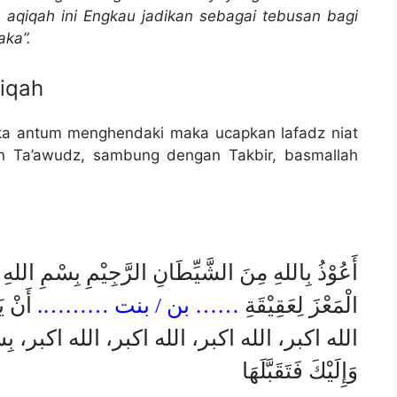
a aqiqah ini Engkau jadikan sebagai tebusan bagi
aka”.
iqah
ka antum menghendaki maka ucapkan lafadz niat
n Ta’awudz, sambung dengan Takbir, basmallah
أَعُوْذُ بِاللهِ مِنَ الشَّيِّطَانِ الرَّجِيْمِ بِسْمِ اللهِ ال
الْمَعْزَ لِعَقِيْقَةِ
…… بن / بنت ……….
أَنْ يَ
الله اكبر، الله اكبر، الله اكبر، الله اكبر، بِسْمِ اَللَّه
وَإِلَيْكَ فَتَقَبَّلَهَا