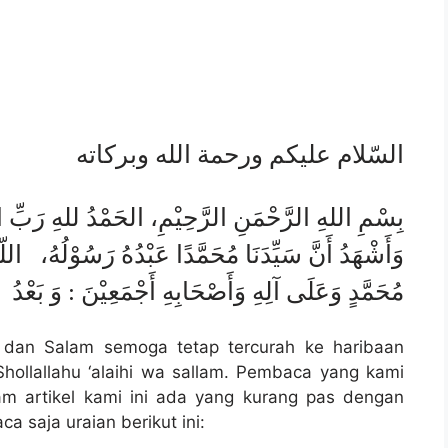
السّلام عليكم ورحمة الله وبركاته
بِسْمِ اللهِ الرَّحْمَنِ الرَّحِيْمِ، الحَمْدُ للهِ رَبِّ الْع
وَأَشْهَدُ أَنَّ سَيِّدَنَا مُحَمَّدًا عَبْدُهُ رَسُوْلُهُ، الل
مُحَمَّدٍ وَعَلَى آلِهِ وَأَصْحَابِهِ أَجْمَعِيْنَ : وَ بَعْدُ
at dan Salam semoga tetap tercurah ke haribaan
ollallahu ‘alaihi wa sallam. Pembaca yang kami
m artikel kami ini ada yang kurang pas dengan
a saja uraian berikut ini: