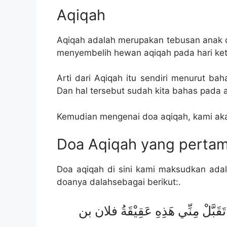
Aqiqah
Aqiqah adalah merupakan tebusan anak da
menyembelih hewan aqiqah pada hari ketuj
Arti dari Aqiqah itu sendiri menurut ba
Dan hal tersebut sudah kita bahas pada a
Kemudian mengenai doa aqiqah, kami aka
Doa Aqiqah yang perta
Doa aqiqah di sini kami maksudkan ad
doanya dalahsebagai berikut:.
مَّ تَقَبَّلْ مِنِّي هَذِهِ عَقِيْقَةُ فلان بن