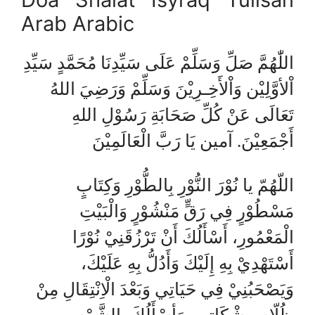
Arab Arabic
اللّٰهُمَّ صَلِّ وَسَلِّمْ عَلَى سَيِّدِنَا مُحَمَّدٍ سَيِّدِ
اْلأوَّلِيْن وَاْلأَخِـرِيْنَ وَسَلِّمْ وَرَضِيَ اللهُ
تَعَالَى عَنْ كُلِّ صَحَابَةِ رَسُوْلِ اللهِ
أَجْمَعِيْنَ. آمين يَا رَبَّ الْعَالَمِيْنَ
اللّهُمّ يا نُوْرَ النُّوْرِ بِالطُّوْرِ وَكِتَابٍ
مَسْطُوْرٍ فِي رَقٍّ مَنْشُوْرٍ وَالْبَيْتِ
الْمَعْمُورِ، أَسْأَلُكَ أَنْ تَرْزُقَنِيْ نُوْرًا
أَسْتَهْدِيْ بِهِ إِلَيْكَ وَأَدُلُّ بِهِ عَلَيْكَ،
وَيَصْحَبُنِيْ فِي حَيَاتِي وَبَعْدَ الْاِنْتِقَالِ مِنْ