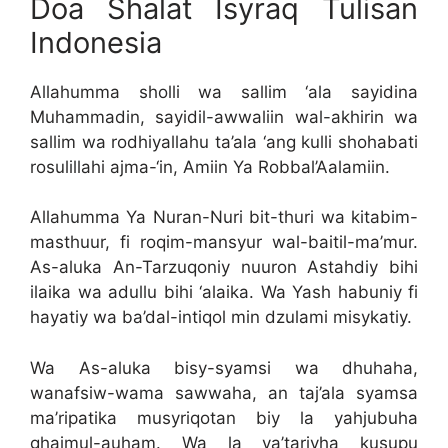
Doa Shalat Isyraq Tulisan
Indonesia
Allahumma sholli wa sallim ‘ala sayidina
Muhammadin, sayidil-awwaliin wal-akhirin wa
sallim wa rodhiyallahu ta’ala ‘ang kulli shohabati
rosulillahi ajma-‘in, Amiin Ya Robbal’Aalamiin.
Allahumma Ya Nuran-Nuri bit-thuri wa kitabim-
masthuur, fi roqim-mansyur wal-baitil-ma’mur.
As-aluka An-Tarzuqoniy nuuron Astahdiy bihi
ilaika wa adullu bihi ‘alaika. Wa Yash habuniy fi
hayatiy wa ba’dal-intiqol min dzulami misykatiy.
Wa As-aluka bisy-syamsi wa dhuhaha,
wanafsiw-wama sawwaha, an taj’ala syamsa
ma’ripatika musyriqotan biy la yahjubuha
ghaimul-auham. Wa la ya’tariyha kusupu