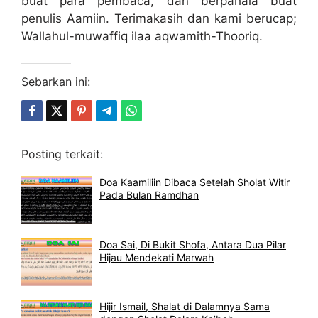
buat para pembaca, dan berpahala buat
penulis Aamiin. Terimakasih dan kami berucap;
Wallahul-muwaffiq ilaa aqwamith-Thooriq.
Sebarkan ini:
Posting terkait:
Doa Kaamiliin Dibaca Setelah Sholat Witir
Pada Bulan Ramdhan
Doa Sai, Di Bukit Shofa, Antara Dua Pilar
Hijau Mendekati Marwah
Hijir Ismail, Shalat di Dalamnya Sama