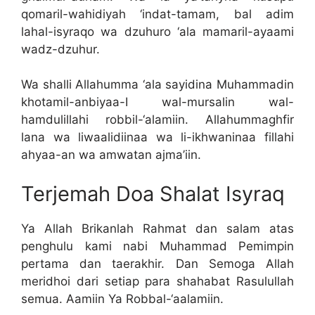
qomaril-wahidiyah ‘indat-tamam, bal adim
lahal-isyraqo wa dzuhuro ‘ala mamaril-ayaami
wadz-dzuhur.
Wa shalli Allahumma ‘ala sayidina Muhammadin
khotamil-anbiyaa-I wal-mursalin wal-
hamdulillahi robbil-‘alamiin. Allahummaghfir
lana wa liwaalidiinaa wa li-ikhwaninaa fillahi
ahyaa-an wa amwatan ajma’iin.
Terjemah Doa Shalat Isyraq
Ya Allah Brikanlah Rahmat dan salam atas
penghulu kami nabi Muhammad Pemimpin
pertama dan taerakhir. Dan Semoga Allah
meridhoi dari setiap para shahabat Rasulullah
semua. Aamiin Ya Robbal-‘aalamiin.