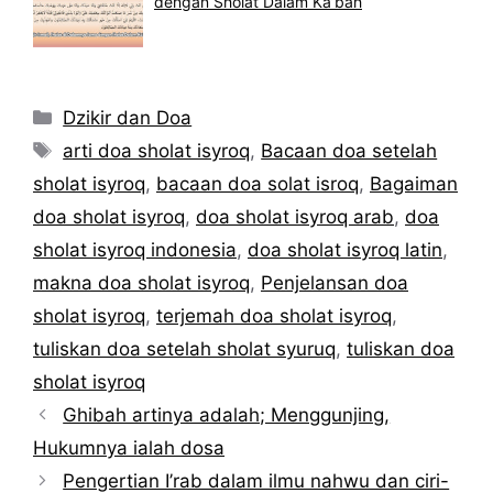
dengan Sholat Dalam Ka’bah
Kategori
Dzikir dan Doa
Tag
arti doa sholat isyroq
,
Bacaan doa setelah
sholat isyroq
,
bacaan doa solat isroq
,
Bagaiman
doa sholat isyroq
,
doa sholat isyroq arab
,
doa
sholat isyroq indonesia
,
doa sholat isyroq latin
,
makna doa sholat isyroq
,
Penjelansan doa
sholat isyroq
,
terjemah doa sholat isyroq
,
tuliskan doa setelah sholat syuruq
,
tuliskan doa
sholat isyroq
Ghibah artinya adalah; Menggunjing,
Hukumnya ialah dosa
Pengertian I’rab dalam ilmu nahwu dan ciri-