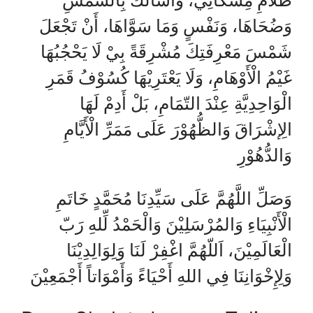
ظُلّامِ مِشْكَاتِي، وَأسْأَلُكَ بِالشَّمْسِ
وَضُحَاهَا، وَنَفْسٍ وَمَا سَوَّاهَا، أَنْ تَجْعَلَ
شَمْسَ مَعْرِفَتِكَ مُشْرِقَةً بِيْ لَا يَحْجُبُهَا
غَيْمُ الْأَوْهَامِ، وَلَا يَعْتَرِيْهَا كُسُوْفُ قَمَرِ
الْوَاحِدِيَّةِ عِنْدَ التّمَامِ، بَلْ أَدِمْ لَهَا
الِإشْرَاقَ وَالظُّهُوْرَ عَلَى مَمَرِّ الْأَيَّامِ
وَالدُّهُوْرِ
وَصَلِّ اللَّهُمَّ عَلَى سَيِّدِنَا مُحَمَّدٍ خَاتَمِ
الْأَنْبِيَاءِ وَالمُرْسَلِيْنَ وَالْحَمْدُ لِّلهِ رَبّ
الْعَالَمِيْنَ، اَللّهُمَّ اغْفِرْ لَنَا وَلِوَالِدِيْنَا
وَلِإِخْوَانِنَا فِي اللهِ أَحْيَاءً وَأَمْوَاتاً أَجْمَعِيْنَ