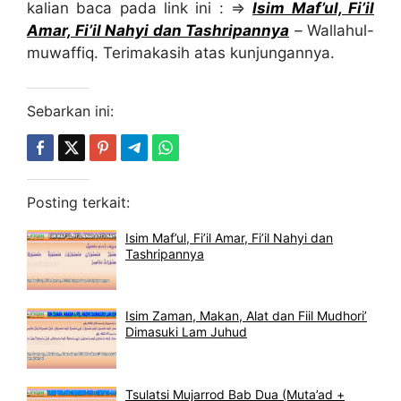
kalian baca pada link ini : ⇒
Isim Maf’ul, Fi’il
Amar, Fi’il Nahyi dan Tashripannya
–
Wallahul-
muwaffiq. Terimakasih atas kunjungannya.
Sebarkan ini:
Posting terkait:
Isim Maf’ul, Fi’il Amar, Fi’il Nahyi dan
Tashripannya
Isim Zaman, Makan, Alat dan Fiil Mudhori’
Dimasuki Lam Juhud
Tsulatsi Mujarrod Bab Dua (Muta’ad +