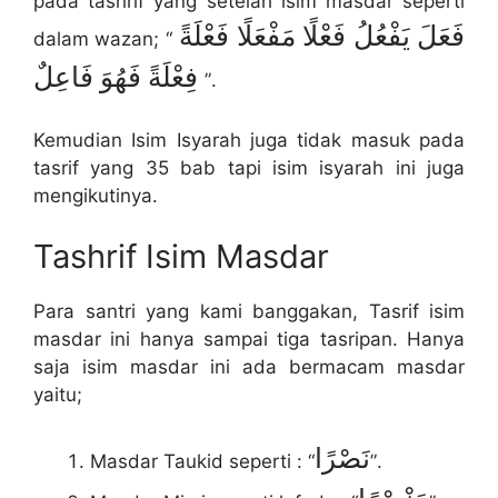
pada tashrif yang setelah isim masdar seperti
فَعَلَ يَفْعُلُ فَعْلًا مَفْعَلًا فَعْلَةً
dalam wazan; “
فِعْلَةً فَهُوَ فَاعِلٌ
”.
Kemudian Isim Isyarah juga tidak masuk pada
tasrif yang 35 bab tapi isim isyarah ini juga
mengikutinya.
Tashrif Isim Masdar
Para santri yang kami banggakan, Tasrif isim
masdar ini hanya sampai tiga tasripan. Hanya
saja isim masdar ini ada bermacam masdar
yaitu;
نَصْرًا
Masdar Taukid seperti : “
”.