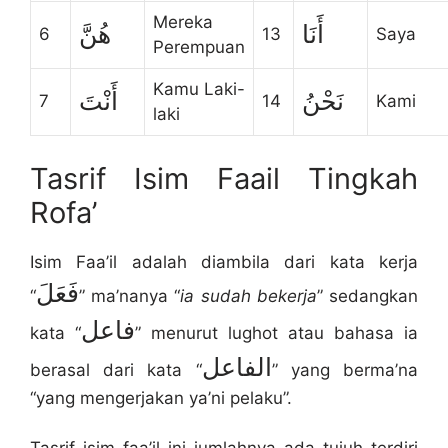
Mereka
أَنَا
هُنَّ
6
13
Saya
Perempuan
Kamu Laki-
نَحْنُ
أَنْتَ
7
14
Kami
laki
Tasrif Isim Faail Tingkah
Rofa’
Isim Faa’il adalah diambila dari kata kerja
فَعَلَ
“
” ma’nanya “
ia sudah bekerja
” sedangkan
فاعل
kata “
” menurut lughot atau bahasa ia
الفاعل
berasal dari kata “
” yang berma’na
“yang mengerjakan ya’ni pelaku”.