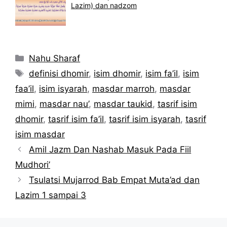
Lazim) dan nadzom
Kategori
Nahu Sharaf
Tag
definisi dhomir
,
isim dhomir
,
isim fa’il
,
isim
faa’il
,
isim isyarah
,
masdar marroh
,
masdar
mimi
,
masdar nau’
,
masdar taukid
,
tasrif isim
dhomir
,
tasrif isim fa’il
,
tasrif isim isyarah
,
tasrif
isim masdar
Amil Jazm Dan Nashab Masuk Pada Fiil
Mudhori’
Tsulatsi Mujarrod Bab Empat Muta’ad dan
Lazim 1 sampai 3