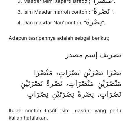
مَنْصْرًا
Masdar Mimi seperti lafadz ; “
”.
نَصْرةً
Isim Masdar marroh contoh : “
”.
نِصْرةً
Dan masdar Nau’ contoh; “
”.
Adapun tasripannya adalah sebgai berikut;
تصريف إسم مصدر
نَصْرًا نَصْرَيْنِ نَصْرَاتٍ، مَنْصْرًا
مَنْصْرَيْنِ مَنْصْرَاتٍ، نَصْرةً نَصْرَتَيْنِ
نَصْرَاتٍ، نِصْرةً نِصْرَتَيْنِ نِصْرَاتٍ
Itulah contoh tasrif isim masdar yang perlu
kalian hafalakan.