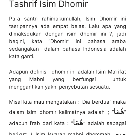
Tashrif Isim Dhomir
Para santri rahimakumullah, Isim Dhomir ini
tasripannya ada empat belas. Lalu apa yang
dimaksdukan dengan isim dhomir ini ?, jadi
begini, kata “Dhomir” ini bahasa araba
sedangakan dalam bahasa Indonesia adalah
kata ganti.
Adapun definisi dhomir ini adalah Isim Ma’rifat
yang Mabni yang berfungsi untuk
menggantikan yakni penyebutan sesuatu.
Misal kita mau mengatakan : “Dia berdua” maka
هُمَا
dalam isim dhomir kalimatnya adalah ; “
”
هُمَا
adapun I’rab dari kata : “
” adalah sebagai
ميم
berikut; هُ Isim Isyarah mabni dhommah,