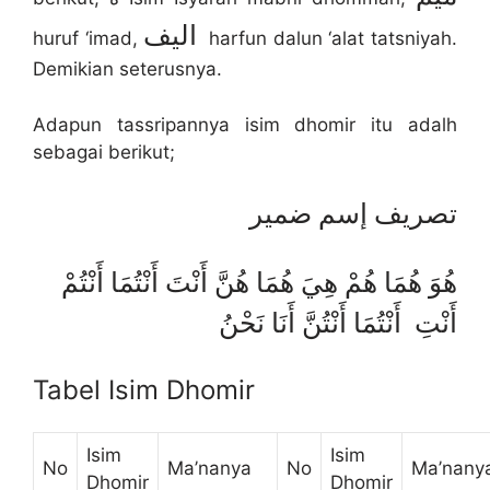
اليف
huruf ‘imad,
harfun dalun ‘alat tatsniyah.
Demikian seterusnya.
Adapun tassripannya isim dhomir itu adalh
sebagai berikut;
تصريف إسم ضمير
هُوَ هُمَا هُمْ هِيَ هُمَا هُنَّ أَنْتَ أَنْتُمَا أَنْتُمْ
أَنْتِ أَنْتُمَا أَنْتُنَّ أَنَا نَحْنُ
Tabel Isim Dhomir
Isim
Isim
No
Ma’nanya
No
Ma’nany
Dhomir
Dhomir