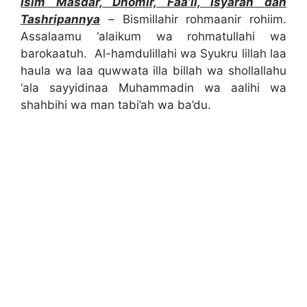
Isim Masdar, Dhomir, Faa’il, Isyarah dan
Tashripannya
–
Bismillahir rohmaanir rohiim.
Assalaamu ‘alaikum wa rohmatullahi wa
barokaatuh. Al-hamdulillahi wa Syukru lillah laa
haula wa laa quwwata illa billah wa shollallahu
‘ala sayyidinaa Muhammadin wa aalihi wa
shahbihi wa man tabi’ah wa ba’du.