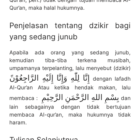
Qur’an, pen.) tidak dengan’ tujuan membaca Al-
Qur’an, maka halal hukumnya.
Penjelasan tentang dzikir bagi
yang sedang junub
Apabila ada orang yang sedang junub,
kemudian tiba-tiba terkena musibah,
umpamanya terpelanting, lalu menyebut (dzikir)
إِنَّا لِلّٰهِ وَإِنَّا إِلَيْهِ الرَّاجِعُوْنً
dengan lafadh
Al-Qur’an Atau ketika hendak makan, lalu
بِسْمِ اللهِ الرَّحْمَنِ الرَّحِيْمِ
membaca :
dan
lain sebagainya dengan tidak bertujuan
membaca Al-qur’an, maka hukumnya tidak
haram.
Tulisan Selanjutnya