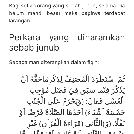
Bagi setiap orang yang sudah junub, selama dia
belum mandi besar maka baginya terdapat
larangan.
Perkara yang diharamkan
sebab junub
Sebagaiman diterangkan dalam fiqih;
ثُمَّ اسْتَطْرَدَ الْمُصَنِفُ لِذِكْرِمَاحَقَّهُ اَنْ
يَذْكُرَ فِيْمَا سَبَقَ فِيْ فَصْلِ مُوْجِبِ
الْغُسْلِ فَقَالَ: (وَيَحْرُمُ عَلَى الْجُنُبِ
خَمْسَةُ اَشْيَاءَ) اَحَدُهَا الصَّلَاةُ فَرْضًا اَوْ
نَفْلًا. (وَ)الثَّانِي (قِرَاءَةُ الْقُرْآنِ) غَيْرِ