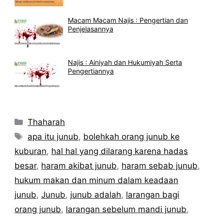
Macam Macam Najis : Pengertian dan
Penjelasannya
Najis : Ainiyah dan Hukumiyah Serta
Pengertiannya
Kategori
Thaharah
Tag
apa itu junub
,
bolehkah orang junub ke
kuburan
,
hal hal yang dilarang karena hadas
besar
,
haram akibat junub
,
haram sebab junub
,
hukum makan dan minum dalam keadaan
junub
,
Junub
,
junub adalah
,
larangan bagi
orang junub
,
larangan sebelum mandi junub
,