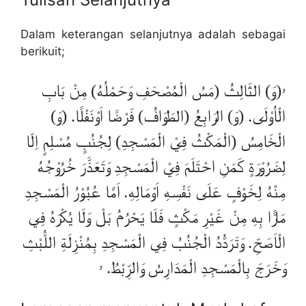
Dalam keterangan selanjutnya adalah sebagai
berikuit;
ۥ(وَ) الثَالِثُ (مَسُ الْمُصْحَفِ وَحَمْلُهُ) مِنْ بَابِ
الْاُوْلَى. (وَ) الرَابِعُ (الطَوَافُ) فَرْضًا اَوْنَفْلًا. (وَ)
الْخَامِسُ (الْمَكْثُ فِيْ الْمَسْجِدِ) لِجُنُبٍ مُسْلِمٍ اِلّا
لِضَرُوْرَةٍ كَمَنِ احْتَلَمَ فِيْ الْمَسْجِدِ وَتَعَذَّرَ خُرُوْجُهُ
مِنْهُ لِخَوْفٍ عَلَى نَفْسِهِ اَوْمَالِهِ. اَمَّا عُبُوْرُ الْمَسْجِدِ
مَارًّا بِهِ مِنْ غَيْرِ مَكْثٍ فَلَا يَحْرُمُ بَلْ وَلَا يُكْرَهُ فِي
الْاَصَحِّ. وَتَرَدُّدُ الْجُنُبُ فِي الْمَسْجِدِ بِمُنْزِلَةِ اللُّبْثِ
وَخَرَجَ بِالْمَسْجِدِ الْمَدَارِسُ وَالرِّبْطُ. ۥ