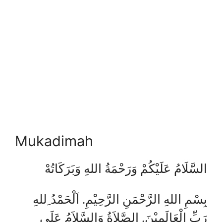
Mukadimah
السَّلَامُ عَلَيْكُمْ وَرَحْمَةُ اللهِ وَبَرَكَاتُهْ
بِسْمِ اللهِ الرَّحْمَنِ الرَّحِيْمِ. اَلْحَمْدُ ِللهِ
رَبِّ الْعَالَمِيْنَ. الصَّلاَةُ وَالسَّلاَمُ عَلَى