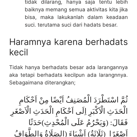
tidak dilarang, hanya saja tentu lebih
baiknya memang semua aktivitas kita jika
bisa, maka lakukanlah dalam keadaan
suci. terutama suci dari hadats besar.
Haramnya karena berhadats
kecil
Tidak hanya berhadats besar ada larangannya
aka tetapi berhadats kecilpun ada larangnnya.
Sebagaimana diterangkan;
ثُمَّ اسْتَطْرَدَ الْمُصَنِفُ اَيْضًا مِنْ اَحْكَامِ
الْحَدَثِ الْاَكْبَرِ اِلَى اَحْكَامِ الْحَدَثِ الْاَصْغَرِ
فَقَالَ: (وَيَحْرُمُ عَلَى الْمُحْدِثِ)حَدَثًا
اَصْغَرًا (ثَلَاثَةُ) اَشْيَاءَ (الصَلَاةُ وَالطَّوَافُ