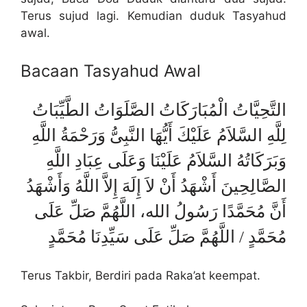
Terus sujud lagi. Kemudian duduk Tasyahud
awal.
Bacaan Tasyahud Awal
التَّحِيَّاتُ الْمُبَارَكَاتُ الصَّلَوَاتُ الطَّيِّبَاتُ
لِلَّهِ السَّلاَمُ عَلَيْكَ أَيُّهَا النَّبِىُّ وَرَحْمَةُ اللَّهِ
وَبَرَكَاتُهُ السَّلاَمُ عَلَيْنَا وَعَلَى عِبَادِ اللَّهِ
الصَّالِحِينَ أَشْهَدُ أَنْ لاَ إِلَهَ إِلاَّ اللَّهُ وَأَشْهَدُ
أَنَّ مُحَمَّدًا رَسُولُ الله، اللَّهُمَّ صَلِّ عَلَى
مُحَمَّدٍ / اللَّهُمَّ صَلِّ عَلَى سَيِّدِنَا مُحَمَّدٍ
Terus Takbir, Berdiri pada Raka’at keempat.