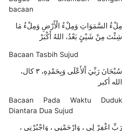
bacaan
مِلْءُ السَّمَوَاتِ وَمِلْءُ الْأَرْضِ وَمِلْءُ مَا
شِئْتَ مِنْ شَيْئٍ بَعْدُ، اللهُ أَكْبَرْ
Bacaan Tasbih Sujud
سُبْحَانَ رَبِّيَ اْلأَعْلَى وَبِحَمْدِهِ، ٣ كال،
الله أكبر
Bacaan Pada Waktu Duduk
Diantara Dua Sujud
رَبِّ اغْفِرْ لِي ، وَارْحَمْنِي ، وَاجْبُرْنِي ،