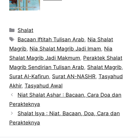
Kategori
Shalat
Tag
Bacaan Iftitah Tulisan Arab
,
Nia Shalat
Magrib
,
Nia Shalat Magrib Jadi Imam
,
Nia
Shalat Magrib Jadi Makmum
,
Peraktek Shalat
Magrib Sendirian Tulisan Arab
,
Shalat Magrib
,
Surat Al-Kafirun
,
Surat AN-NASHR
,
Tasyahud
Akhir
,
Tasyahud Awal
Niat Shalat Ashar : Bacaan, Cara Doa dan
Perakteknya
Shalat Isya : Niat, Bacaan, Doa, Cara dan
Perakteknya