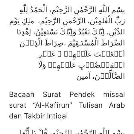
بِسْمِ اللّٰهِ الرَّحْمٰنِ الرَّحِيْمِ، اَلْحَمْدُ لِلّٰهِ
رَبِّ الْعٰلَمِيْنَ، الرَّحْمٰنِ الرَّحِيْمِ، مٰلِكِ يَوْمِ
الدِّيْنِ، اِيَّاكَ نَعْبُدُ وَاِيَّاكَ نَسْتَعِيْنُ، اِھْدِنَا
الصِّرَاطَ الْمُسْتَـقِيْمَ ،صِرَاطَ الَّذِيۡنَ
اَنۡعَمۡتَ عَلَيۡهِمۡ ۙ غَيۡرِ
الۡمَغۡضُوۡبِ عَلَيۡهِمۡ وَلَا
الضَّآلِّيۡنَ، آمين
Bacaan Surat Pendek missal
surat “Al-Kafirun” Tulisan Arab
dan Takbir Intiqal
بِسْمِ اللّٰهِ الرَّحْمٰنِ الرَّحِيْمِ، قُلْ يَا أَيُّهَا