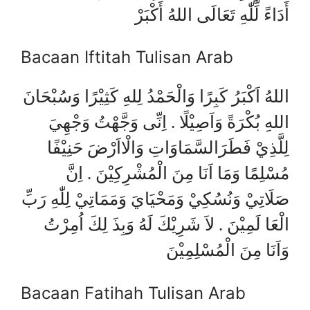
أَدَاءً لِّلّٰهِ تَعَالَى اللهُ أَكْبَرْ
Bacaan Iftitah Tulisan Arab
اللهُ اَكْبَرُ كَبِرًا وَالْحَمْدُ لِلهِ كَثِيْرًا وَسُبْحَانَ
اللهِ بُكْرَةً وَاَصِيْلًا . اِنِّى وَجَّهْتُ وَجْهِيَ
لِلَّذِيْ فَطَرَالسَّمَاوَاتِ وَالْااَرْضَ حَنِيْفًا
مُسْلِمًا وَمَا اَنَا مِنَ الْمُشْرِكِيْنَ . اِنَّ
صَلَاتِيْ وَنُسُكِيْ وَمَحْيَايَ وَمَمَاتِيْ لِلّٰهِ رَبِّ
الْعَا لَمِيْنَ . لاَ شَرِيْكَ لَهُ وَبِذَ لِكَ اُمِرْتُ
وَاَنَا مِنَ الْمُسْلِمِيْنَ
Bacaan Fatihah Tulisan Arab