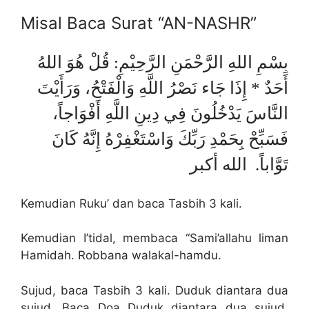
Misal Baca Surat “AN-NASHR”
بِسْمِ اللهِ الرَّحْمَنِ الرَّحِيْمِ: قُلْ هُوَ اللهُ
أَحَدٌ * إِذَا جَاء نَصْرُ اللَّهِ وَالْفَتْحُ، وَرَأَيْتَ
النَّاسَ يَدْخُلُونَ فِي دِينِ اللَّهِ أَفْوَاجاً،
فَسَبِّحْ بِحَمْدِ رَبِّكَ وَاسْتَغْفِرْهُ إِنَّهُ كَانَ
تَوَّاباً. الله أكبر
Kemudian Ruku’ dan baca Tasbih 3 kali.
Kemudian I’tidal, membaca “Sami’allahu liman
Hamidah. Robbana walakal-hamdu.
Sujud, baca Tasbih 3 kali. Duduk diantara dua
sujud, Baca Doa Duduk diantara dua sujud.