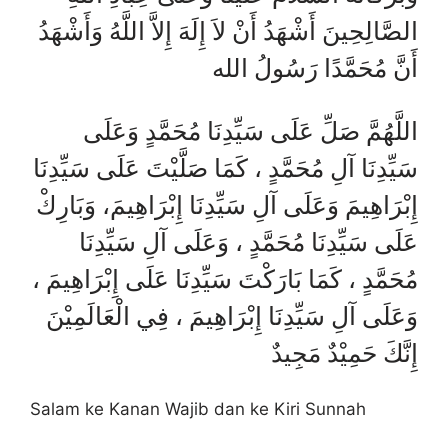
الصَّالِحِينَ أَشْهَدُ أَنْ لاَ إِلَهَ إِلاَّ اللَّهُ وَأَشْهَدُ
أَنَّ مُحَمَّدًا رَسُولُ الله
اللَّهُمَّ صَلِّ عَلَى سَيِّدِنَا مُحَمَّدٍ وَعَلَى
سَيِّدِنَا آلِ مُحَمَّدٍ ، كَمَا صَلَّيْتَ عَلَى سَيِّدِنَا
إِبْرَاهِيمَ وَعَلَى آلِ سَيِّدِنَا إِبْرَاهِيمَ، وَبَارِكْ
عَلَى سَيِّدِنَا مُحَمَّدٍ ، وَعَلَى آلِ سَيِّدِنَا
مُحَمَّدٍ ، كَمَا بَارَكْتَ سَيِّدِنَا عَلَى إِبْرَاهِيمَ ،
وَعَلَى آلِ سَيِّدِنَا إِبْرَاهِيمَ ، فِي الْعَالَمِيْنَ
إِنَّكَ حَمِيْدٌ مَجِيدٌ
Salam ke Kanan Wajib dan ke Kiri Sunnah