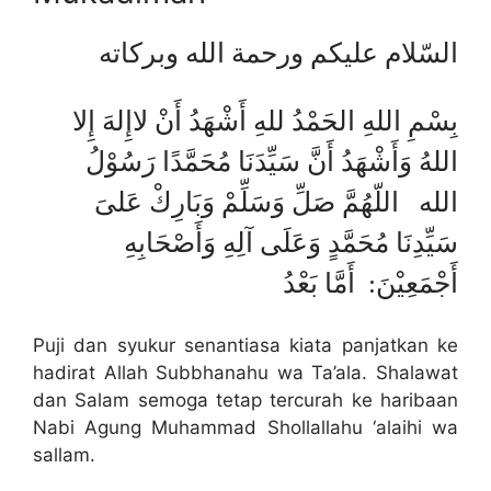
السّلام عليكم ورحمة الله وبركاته
بِسْمِ اللهِ الحَمْدُ للهِ أَشْهَدُ أَنْ لاإِلهَ إِلا
اللهُ وَأَشْهَدُ أَنَّ سَيِّدَنَا مُحَمَّدًا رَسُوْلُ
الله اللّهُمَّ صَلِّ وَسَلِّمْ وَبَارِكْ عَلىَ
سَيِّدِنَا مُحَمَّدٍ وَعَلَى آلِهِ وَأَصْحَابِهِ
أَجْمَعِيْنَ: أَمَّا بَعْدُ
Puji dan syukur senantiasa kiata panjatkan ke
hadirat Allah Subbhanahu wa Ta’ala. Shalawat
dan Salam semoga tetap tercurah ke haribaan
Nabi Agung Muhammad Shollallahu ‘alaihi wa
sallam.