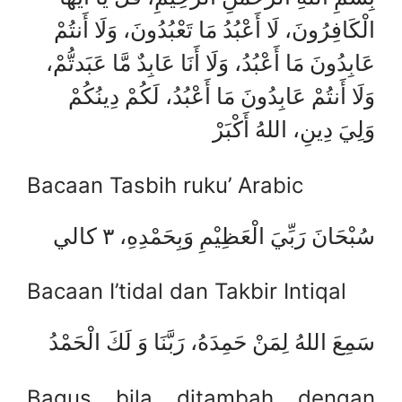
الْكَافِرُونَ، لَا أَعْبُدُ مَا تَعْبُدُونَ، وَلَا أَنتُمْ
عَابِدُونَ مَا أَعْبُدُ، وَلَا أَنَا عَابِدٌ مَّا عَبَدتُّمْ،
وَلَا أَنتُمْ عَابِدُونَ مَا أَعْبُدُ، لَكُمْ دِينُكُمْ
وَلِيَ دِينِ، اللهُ أَكْبَرْ
Bacaan Tasbih ruku’ Arabic
سُبْحَانَ رَبِّيَ الْعَظِيْمِ وَبِحَمْدِهِ، ٣ كالي
Bacaan I’tidal dan Takbir Intiqal
سَمِعَ اللهُ لِمَنْ حَمِدَهُ، رَبَّنَا وَ لَكَ الْحَمْدُ
Bagus bila ditambah dengan