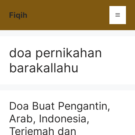
Langsung
ke
Fiqih
Menu
isi
doa pernikahan
barakallahu
Doa Buat Pengantin,
Arab, Indonesia,
Terjemah dan