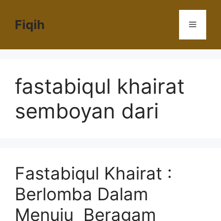
Langsung
ke
Fiqih
Menu
isi
fastabiqul khairat
semboyan dari
Fastabiqul Khairat :
Berlomba Dalam
Menuju Beragam