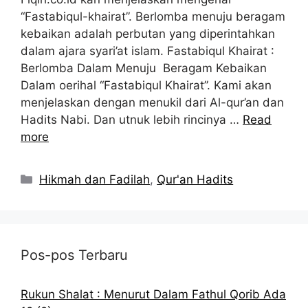
“Fastabiqul-khairat”. Berlomba menuju beragam
kebaikan adalah perbutan yang diperintahkan
dalam ajara syari’at islam. Fastabiqul Khairat :
Berlomba Dalam Menuju Beragam Kebaikan
Dalam oerihal “Fastabiqul Khairat”. Kami akan
menjelaskan dengan menukil dari Al-qur’an dan
Hadits Nabi. Dan utnuk lebih rincinya …
Read
more
Kategori
Hikmah dan Fadilah
,
Qur'an Hadits
Pos-pos Terbaru
Rukun Shalat : Menurut Dalam Fathul Qorib Ada