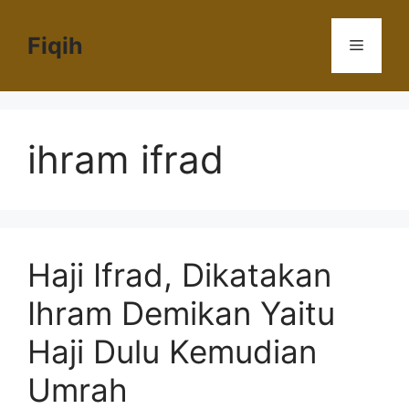
Langsung
ke
Fiqih
Menu
isi
ihram ifrad
Haji Ifrad, Dikatakan
Ihram Demikan Yaitu
Haji Dulu Kemudian
Umrah