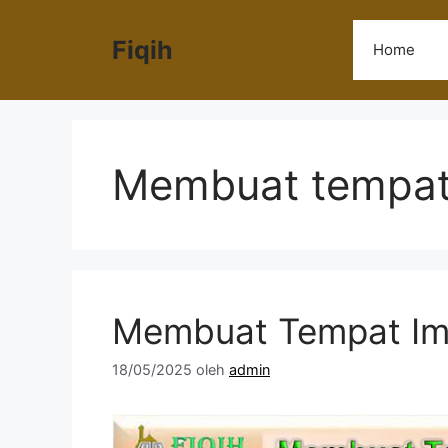
Langsung
ke
Fiqih
Home
isi
Membuat tempa
Membuat Tempat I
18/05/2025
oleh
admin