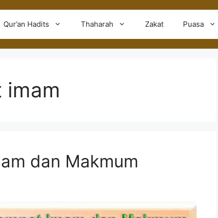
Qur’an Hadits
Thaharah
Zakat
Puasa
t imam
mam dan Makmum