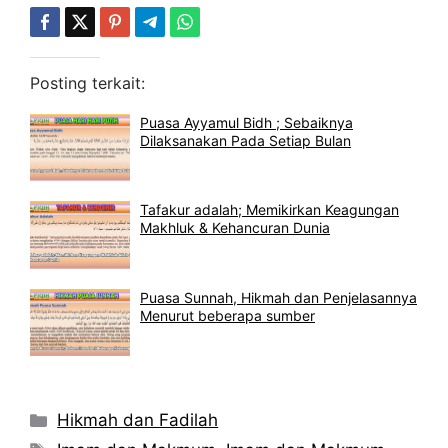
Posting terkait:
Puasa Ayyamul Bidh ; Sebaiknya
Dilaksanakan Pada Setiap Bulan
Tafakur adalah; Memikirkan Keagungan
Makhluk & Kehancuran Dunia
Puasa Sunnah, Hikmah dan Penjelasannya
Menurut beberapa sumber
Kategori
Hikmah dan Fadilah
Tag