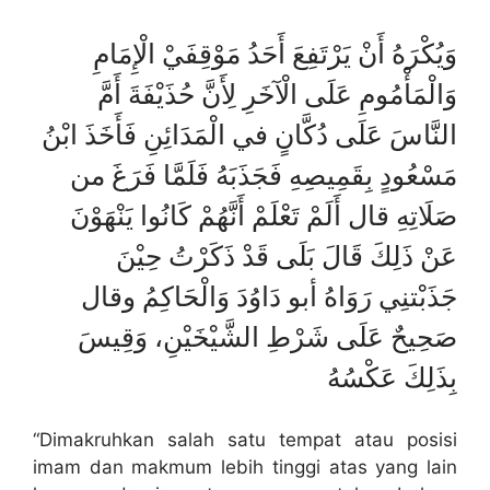
وَيُكْرَهُ أَنْ يَرْتَفِعَ أَحَدُ مَوْقِفَيْ الْإِمَامِ
وَالْمَأْمُومِ عَلَى الْآخَرِ لِأَنَّ حُذَيْفَةَ أَمَّ
النَّاسَ عَلَى دُكَّانٍ في الْمَدَائِنِ فَأَخَذَ ابْنُ
مَسْعُودٍ بِقَمِيصِهِ فَجَذَبَهُ فَلَمَّا فَرَغَ من
صَلَاتِهِ قال أَلَمْ تَعْلَمْ أَنَّهُمْ كَانُوا يَنْهَوْنَ
عَنْ ذَلِكَ قَالَ بَلَى قَدْ ذَكَرْتُ حِيْنَ
جَذَبْتنِي رَوَاهُ أبو دَاوُدَ وَالْحَاكِمُ وقال
صَحِيحٌ عَلَى شَرْطِ الشَّيْخَيْنِ، وَقِيسَ
بِذَلِكَ عَكْسُهُ
“Dimakruhkan salah satu tempat atau posisi
imam dan makmum lebih tinggi atas yang lain