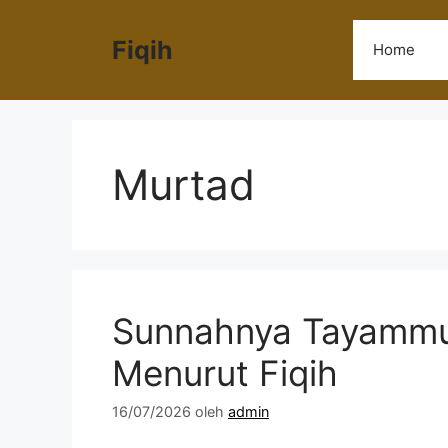
Langsung
ke
Fiqih
Home
isi
Murtad
Sunnahnya Tayammum
Menurut Fiqih
16/07/2026
oleh
admin