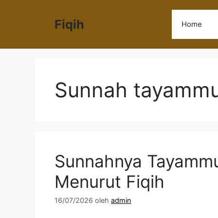
Langsung
ke
Fiqih
Home
isi
Sunnah tayammu
Sunnahnya Tayammum
Menurut Fiqih
16/07/2026
oleh
admin