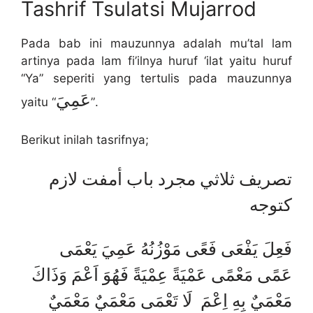
Tashrif Tsulatsi Mujarrod
Pada bab ini mauzunnya adalah mu’tal lam
artinya pada lam fi’ilnya huruf ‘ilat yaitu huruf
“Ya” seperiti yang tertulis pada mauzunnya
عَمِيَ
yaitu “
”.
Berikut inilah tasrifnya;
تصريف ثلاثي مجرد باب أمفت لازم
كتوجه
فَعِلَ يَفْعَى فَعًى مَوْزُنُهُ عَمِيَ يَعْمَى
عَمًى مَعْمًى عَمْيَةً عِمْيَةً فَهُوَ اَعْمَ وَذَاكَ
مَعْمَيٌ بِهِ اِعْمَ لَا تَعْمَى مَعْمَيٌ مَعْمَيٌ