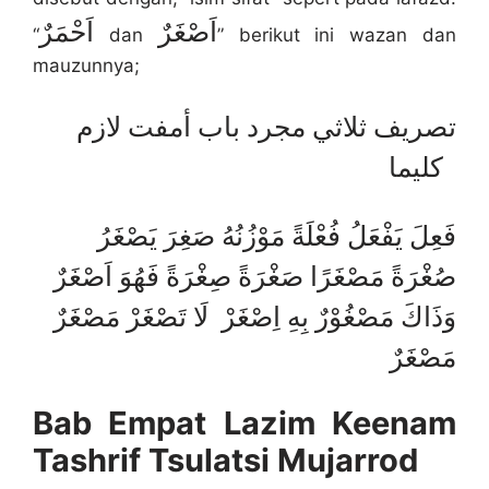
اَصْغَرٌ
اَحْمَرٌ
“
dan
” berikut ini wazan dan
mauzunnya;
تصريف ثلاثي مجرد باب أمفت لازم
كليما
فَعِلَ يَفْعَلُ فُعْلَةً مَوْزُنُهُ صَغِرَ يَصْغَرُ
صُغْرَةً مَصْغَرًا صَغْرَةً صِغْرَةً فَهُوَ اَصْغَرٌ
وَذَاكَ مَصْغُوْرٌ بِهِ اِصْغَرْ لَا تَصْغَرْ مَصْغَرٌ
مَصْغَرٌ
Bab Empat Lazim Keenam
Tashrif Tsulatsi Mujarrod