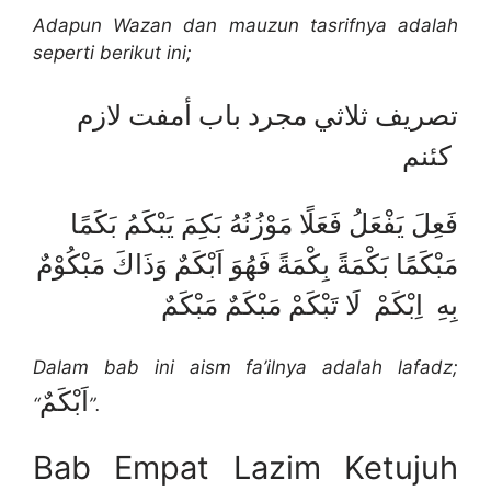
Adapun Wazan dan mauzun tasrifnya adalah
seperti berikut ini;
تصريف ثلاثي مجرد باب أمفت لازم
كئنم
فَعِلَ يَفْعَلُ فَعَلًا مَوْزُنُهُ بَكِمَ يَبْكَمُ بَكَمًا
مَبْكَمًا بَكْمَةً بِكْمَةً فَهُوَ اَبْكَمٌ وَذَاكَ مَبْكُوْمٌ
بِهِ اِبْكَمْ لَا تَبْكَمْ مَبْكَمٌ مَبْكَمٌ
Dalam bab ini aism fa’ilnya adalah lafadz;
اَبْكَمٌ
“
”.
Bab Empat Lazim Ketujuh