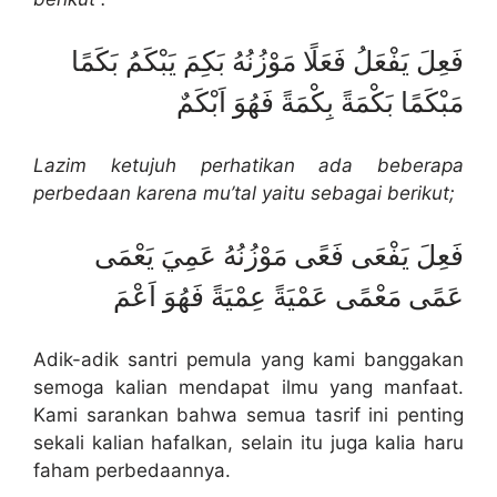
فَعِلَ يَفْعَلُ فَعَلًا مَوْزُنُهُ بَكِمَ يَبْكَمُ بَكَمًا
مَبْكَمًا بَكْمَةً بِكْمَةً فَهُوَ اَبْكَمٌ
Lazim ketuju
h perhatikan ada beberapa
perbedaan karena mu’tal yaitu sebagai berikut;
فَعِلَ يَفْعَى فَعًى مَوْزُنُهُ عَمِيَ يَعْمَى
عَمًى مَعْمًى عَمْيَةً عِمْيَةً فَهُوَ اَعْمَ
Adik-adik santri pemula yang kami banggakan
semoga kalian mendapat ilmu yang manfaat.
Kami sarankan bahwa semua tasrif ini penting
sekali kalian hafalkan, selain itu juga kalia haru
faham perbedaannya.