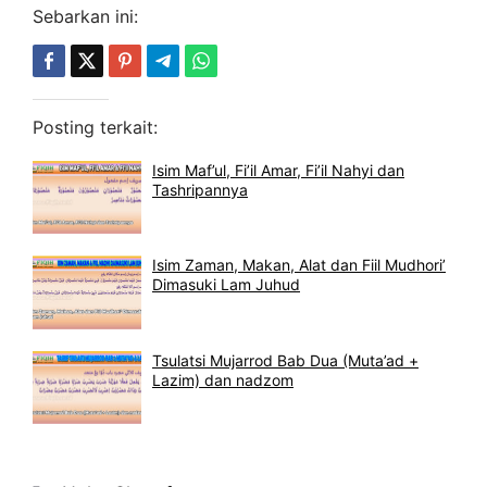
Sebarkan ini:
Posting terkait:
Isim Maf’ul, Fi’il Amar, Fi’il Nahyi dan
Tashripannya
Isim Zaman, Makan, Alat dan Fiil Mudhori’
Dimasuki Lam Juhud
Tsulatsi Mujarrod Bab Dua (Muta’ad +
Lazim) dan nadzom