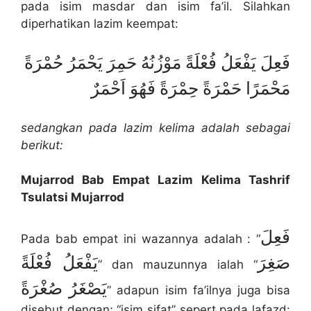
pada isim masdar dan isim fa’il. Silahkan
diperhatikan lazim keempat:
فَعِلَ يَفْعَلُ فُعْلَةً مَوْزُنُهُ حَمِرَ يَحْمَرُ حُمْرَةً
مَحْمَرًا حَمْرَةً حِمْرَةً فَهُوَ اَحْمَرٌ
sedangkan pada lazim kelima adalah sebagai
berikut:
Mujarrod Bab
Empat
Lazim Kelima Tashrif
Tsulatsi
Mujarrod
فَعِلَ
Pada bab empat ini wazannya adalah : “
صَغِرَ
يَفْعَلُ فُعْلَةً
” dan mauzunnya ialah “
يَصْغَرُ صُغْرَةً
” adapun isim fa’ilnya juga bisa
disebut dengan; “isim sifat” sepert pada lafazd: