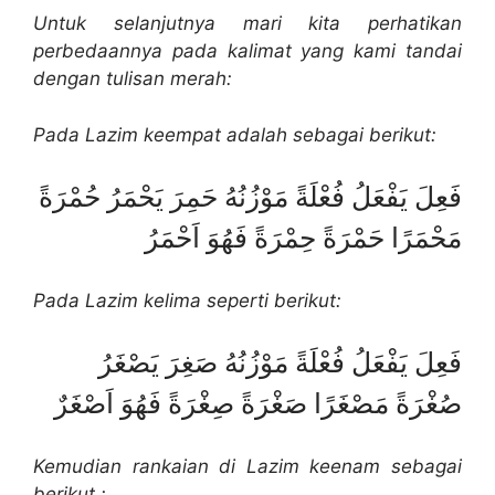
Untuk selanjutnya m
ari kita perhatikan
perbedaannya
pada kalimat yang kami tandai
dengan tulisan merah
:
Pada
Lazim keempat
adalah sebagai berikut
:
فَعِلَ يَفْعَلُ فُعْلَةً مَوْزُنُهُ حَمِرَ يَحْمَرُ حُمْرَةً
مَحْمَرًا حَمْرَةً حِمْرَةً فَهُوَ اَحْمَرُ
Pada
Lazim kelima
seperti berikut
:
فَعِلَ يَفْعَلُ فُعْلَةً مَوْزُنُهُ صَغِرَ يَصْغَرُ
صُغْرَةً مَصْغَرًا صَغْرَةً صِغْرَةً فَهُوَ اَصْغَرٌ
Kemudian rankaian di
Lazim keenam
sebagai
berikut
: