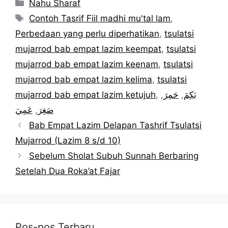
Kategori
Nahu Sharaf
Tag
Contoh Tasrif Fiil madhi mu'tal lam
,
Perbedaan yang perlu diperhatikan
,
tsulatsi
mujarrod bab empat lazim keempat
,
tsulatsi
mujarrod bab empat lazim keenam
,
tsulatsi
mujarrod bab empat lazim kelima
,
tsulatsi
mujarrod bab empat lazim ketujuh
,
,
حَمِرَ
,
بَكِمَ
عَمِيَ
,
صَغِرَ
Bab Empat Lazim Delapan Tashrif Tsulatsi
Mujarrod (Lazim 8 s/d 10)
Sebelum Sholat Subuh Sunnah Berbaring
Setelah Dua Roka’at Fajar
Pos-pos Terbaru