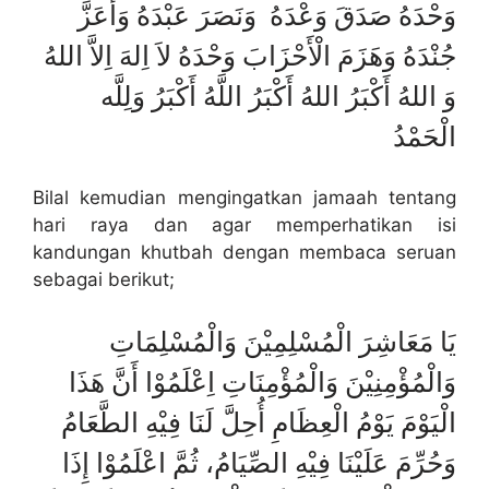
وَحْدَهُ صَدَقَ وَعْدَهُ وَنَصَرَ عَبْدَهُ وَأَعَزَّ
جُنْدَهُ وَهَزَمَ الْأَحْزَابَ وَحْدَهُ لاَ اِلهَ اِلاَّ اللهُ
وَ اللهُ أَكْبَرُ اللهُ أَكْبَرُ اللَّهُ أَكْبَرُ وَلِلَّه
الْحَمْدُ
Bilal kemudian mengingatkan jamaah tentang
hari raya dan agar memperhatikan isi
kandungan khutbah dengan membaca seruan
sebagai berikut;
يَا مَعَاشِرَ الْمُسْلِمِيْنَ وَالْمُسْلِمَاتِ
وَالْمُؤْمِنِيْنَ وَالْمُؤْمِنَاتِ اِعْلَمُوْا أَنَّ هَذَا
الْيَوْمَ يَوْمُ الْعِظَامِ أُحِلَّ لَنَا فِيْهِ الطَّعَامُ
وَحُرِّمَ عَلَيْنَا فِيْهِ الصِّيَامُ، ثُمَّ اعْلَمُوْا إِذَا