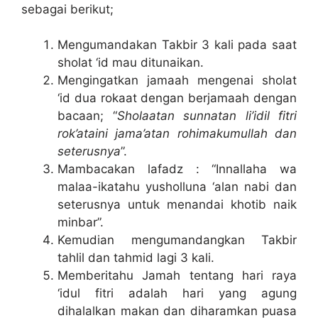
sebagai berikut;
Mengumandakan Takbir 3 kali pada saat
sholat ‘id mau ditunaikan.
Mengingatkan jamaah mengenai sholat
‘id dua rokaat dengan berjamaah dengan
bacaan; “
Sholaatan sunnatan li’idil fitri
rok’ataini jama’atan rohimakumullah dan
seterusnya
”.
Mambacakan lafadz : “Innallaha wa
malaa-ikatahu yusholluna ‘alan nabi dan
seterusnya untuk menandai khotib naik
minbar”.
Kemudian mengumandangkan Takbir
tahlil dan tahmid lagi 3 kali.
Memberitahu Jamah tentang hari raya
‘idul fitri adalah hari yang agung
dihalalkan makan dan diharamkan puasa