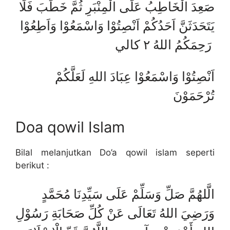
صَعِدَ الْخَاطِبُ عَلَى الْمِنْبَرِ ثُمَّ خَطَبَ فَلَا
يَتَحَدَثَنَّ اَحَدُكُمْ اَنْصِتُوْا وَاسْمَعُوْا وَاَطِعُوْا
رَحِمَكُمُ اللهُ ٢ كالي
اَنْصِتُوْا وَاسْمَعُوْا عِبَادَ اللهِ لَعَلَّكُمْ
تُرْحَمَوْنَ
Doa qowil Islam
Bilal melanjutkan Do’a qowil islam seperti
berikut :
الَّلهُمَّ صَلِّ وَسَلِّمْ عَلَى سَيِّدِنَا مُحَمَّدٍ
وَرَضِيَ اللهُ تَعَالَى عَنْ كُلِّ صَحَابَةِ رَسُوْلِ