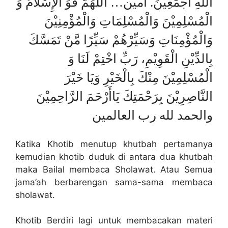
اللهِ أَجْمَعِيْنَ. آمين… اللَّهُمَّ قَوِّ الْإِسْلَامَ وَ
الْمُسْلِمِيْنَ وَالْمُسْلِمَاتِ وَالْمُؤْمِنِيْنَ
وَالْمُؤْمِنَاتِ وَسَيِّرْهُمْ سَيِّرًا مَّنْ تَمَسَّكَ
بِالدِّيْنِ الْقَوِيْمِ، رَبِّ اخْتِمْ لَنَا وَ
الْمُسْلِمِيْنَ مِنْكَ بِالْخَيْرِ وَيَا خَيْرَ
النَّاصِرِيْنَ بِرَحْمَتِكَ يَاأَرْحَمَ الرَّاحِمِيْنَ
والحمد لله رب العالمين
Katika Khotib menutup khutbah pertamanya
kemudian khotib duduk di antara dua khutbah
maka Bailal membaca Sholawat. Atau Semua
jama’ah berbarengan sama-sama membaca
sholawat.
Khotib Berdiri lagi untuk membacakan materi