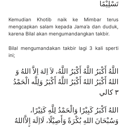
تَسْلِيْمًا
Kemudian Khotib naik ke Mimbar terus
mengcapkan salam kepada Jama’a dan duduk,
karena Bilal akan mengumandangkan takbir.
Bilal mengumandakan takbir lagi 3 kali sperti
ini;
اللَّهُ أَكْبَرُ اللَّهُ أَكْبَرُ اللَّهُ، لاَ اِلهَ اِلاَّ اللهُ وَ
اللهُ أَكْبَرُ اللهُ أَكْبَرُ اللَّهُ أَكْبَرُ وَلِلَّه الْحَمْدُ
٣ كالي
اللهُ اَكْبَرُ كَبِيْرًا وَالْحَمْدُ لِلَّهِ كَثِيْرًا،
وَسُبْحَانَ اللهِ بُكْرَةً وَأَصِيْلًا، لَااِلَهَ اِلاَّاللهُ