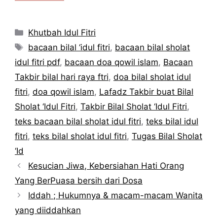
Kategori
Khutbah Idul Fitri
Tag
bacaan bilal ‘idul fitri
,
bacaan bilal sholat
idul fitri pdf
,
bacaan doa qowil islam
,
Bacaan
Takbir bilal hari raya ftri
,
doa bilal sholat idul
fitri
,
doa qowil islam
,
Lafadz Takbir buat Bilal
Sholat ‘Idul Fitri
,
Takbir Bilal Sholat ‘Idul Fitri
,
teks bacaan bilal sholat idul fitri
,
teks bilal idul
fitri
,
teks bilal sholat idul fitri
,
Tugas Bilal Sholat
‘Id
Kesucian Jiwa, Kebersiahan Hati Orang
Yang BerPuasa bersih dari Dosa
Iddah ; Hukumnya & macam-macam Wanita
yang diiddahkan