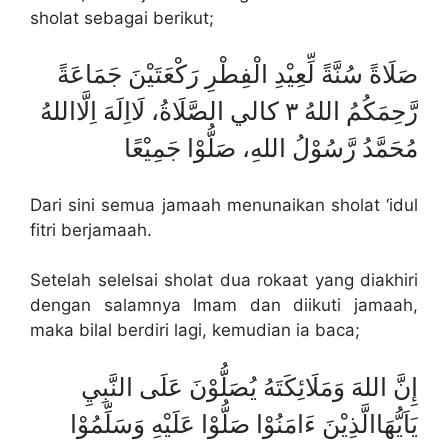
sholat sebagai berikut;
صَلَاةً سُنَّةً لِّعِيْدِ الْفِطْرِ رَكْعَتَيْنَ جَمَاعَةً
رَّحِمَكُمُ اللهُ ٣ كالي الصَّلَاةُ، لَااِلَهَ اِلَّااللهُ
مُحَمَّدُ رَّسُوْلُ اللهِ، صَلُّوْا جَمِيْعًا
Dari sini semua jamaah menunaikan sholat ‘idul
fitri berjamaah.
Setelah selelsai sholat dua rokaat yang diakhiri
dengan salamnya Imam dan diikuti jamaah,
maka bilal berdiri lagi, kemudian ia baca;
إِنَّ اللهَ وَمَلَائِكَتَهُ يُصَلُّوْنَ عَلَى النَّبِيِ
يَاَيُّهَاالَّذِيْنَ ءَامَنُوْا صَلُّوْا عَلَيْهِ وَسَلِّمُوْا