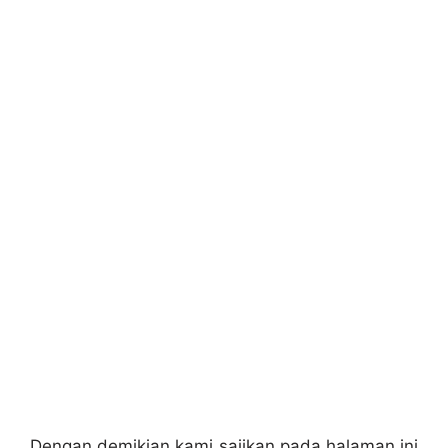
Dengan demikian kami sajikan pada halaman ini