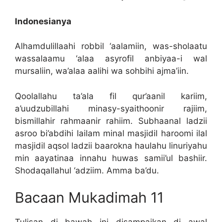
Indonesianya
Alhamdulillaahi robbil ‘aalamiin, was-sholaatu
wassalaamu ‘alaa asyrofil anbiyaa-i wal
mursaliin, wa’alaa aalihi wa sohbihi ajma’iin.
Qoolallahu ta’ala fil qur’aanil kariim,
a’uudzubillahi minasy-syaithoonir rajiim,
bismillahir rahmaanir rahiim. Subhaanal ladzii
asroo bi’abdihi lailam minal masjidil haroomi ilal
masjidil aqsol ladzii baarokna haulahu linuriyahu
min aayatinaa innahu huwas samii’ul bashiir.
Shodaqallahul ‘adziim. Amma ba’du.
Bacaan Mukadimah 11