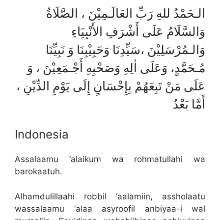
الـحَمْدُ للهِ رَبِّ العَالَـمِيْنَ ، الصَّلَاةُ
وَالسَّلَامُ عَلَى أَشْرَفِ الأَنْبِيَاءِ
وَالـمُرْسَلِيْنَ ،سَيِّدِنَا وَحَبِيْبِنَا وَ نَبِيِّنَا
مُـحَمَّدٍ، وَعَلَى اٰلِهِ وَصَحْبِهِ أَجْـمَعِيْنَ ، وَ
عَلَى مَنْ تَبِعَهُمْ بِإِحْسَانٍ إِلَى يَوْمِ الدِّيْنِ ،
أَمَّا بَعْدُ
Indonesia
Assalaamu ‘alaikum wa rohmatullahi wa
barokaatuh.
Alhamdulillaahi robbil ‘aalamiin, assholaatu
wassalaamu ‘alaa asyroofil anbiyaa-i wal