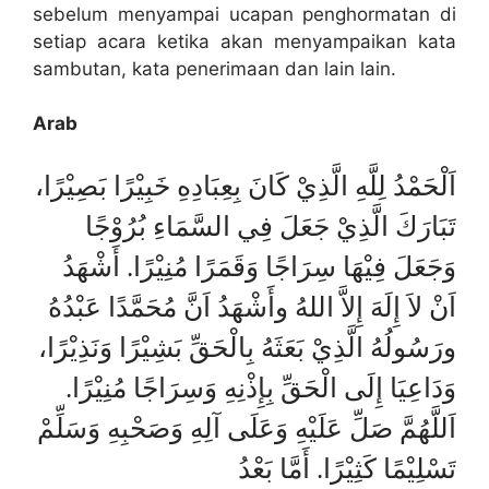
sebelum menyampai ucapan penghormatan di
setiap acara ketika akan menyampaikan kata
sambutan, kata penerimaan dan lain lain.
Arab
اَلْحَمْدُ لِلَّهِ الَّذِيْ كَانَ بِعِبَادِهِ خَبِيْرًا بَصِيْرًا،
تَبَارَكَ الَّذِيْ جَعَلَ فِي السَّمَاءِ بُرُوْجًا
وَجَعَلَ فِيْهَا سِرَاجًا وَقَمَرًا مُنِيْرًا. أَشْهَدُ
اَنْ لاَ إِلَهَ إِلاَّ اللهُ وأَشْهَدُ اَنَّ مُحَمَّدًا عَبْدُهُ
ورَسُولُهُ الَّذِيْ بَعَثَهُ بِالْحَقِّ بَشِيْرًا وَنَذِيْرًا،
وَدَاعِيَا إِلَى الْحَقِّ بِإِذْنِهِ وَسِرَاجًا مُنِيْرًا.
اَللَّهُمَّ صَلِّ عَلَيْهِ وَعَلَى آلِهِ وَصَحْبِهِ وَسَلِّمْ
تَسْلِيْمًا كَثِيْرًا. أَمَّا بَعْدُ