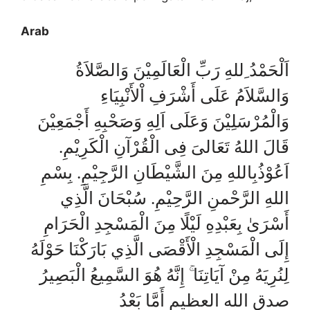
Arab
اَلْحَمْدُ ِللهِ رَبِّ الْعَالَمِيْنَ وَالصَّلاَةُ
وَالسَّلاَمُ عَلَى أَشْرَفِ اْلأَنْبِيَاءِ
وَالْمُرْسَلِيْنَ وَعَلَى اَلِهِ وَصَحْبِهِ أَجْمَعِيْنَ
قَالَ اللهُ تَعَالىَ فِى الْقُرْآنِ الْكَرِيْمِ.
اَعُوْذُبِاللهِ مِنَ الشَّيْطَانِ الرَّجِيْمِ. بِسْمِ
اللهِ الرَّحْمنِ الرَّحِيْمِ. سُبْحَانَ الَّذِي
أَسْرَىٰ بِعَبْدِهِ لَيْلًا مِنَ الْمَسْجِدِ الْحَرَامِ
إِلَى الْمَسْجِدِ الْأَقْصَى الَّذِي بَارَكْنَا حَوْلَهُ
لِنُرِيَهُ مِنْ آيَاتِنَا ۚ إِنَّهُ هُوَ السَّمِيعُ الْبَصِيرُ
صدق الله العظيم أَمَّا بَعْدُ