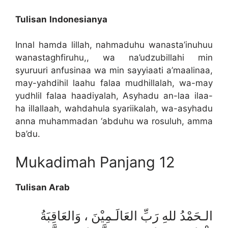
Tulisan
Indonesianya
Innal hamda lillah, nahmaduhu wanasta’inuhuu
wanastaghfiruhu,, wa na’udzubillahi min
syuruuri anfusinaa wa min sayyiaati a’maalinaa,
may-yahdihil laahu falaa mudhillalah, wa-may
yudhlil falaa haadiyalah, Asyhadu an-laa ilaa-
ha illallaah, wahdahula syariikalah, wa-asyhadu
anna muhammadan ‘abduhu wa rosuluh, amma
ba’du.
Mukadimah Panjang 12
Tulisan Arab
الـحَمْدُ للهِ رَبِّ العَالَـمِيْنَ ، وَالعَاقِبَةُ