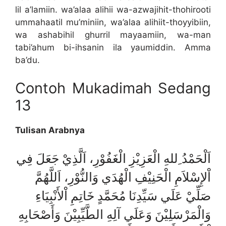
lil a’lamiin. wa’alaa alihii wa-azwajihit-thohirooti
ummahaatil mu’miniin, wa’alaa alihiit-thoyyibiin,
wa ashabihil ghurril mayaamiin, wa-man
tabi’ahum bi-ihsanin ila yaumiddin. Amma
ba’du.
Contoh Mukadimah Sedang
13
Tulisan Arabnya
اَلْحَمْدُ ِللهِ الْعَزِيْزِ الْغَفُوْرِ، اَلَّذِيْ جَعَلَ فِي
اْلإِسْلاَمِ الْحَنِيْفِ الْهُدَي وَالنُّوْرِ، اَللَّهُمَّ
صَلِّيْ عَلَي سَيِّدِنَا مُحَمَّدٍ خَاتِمِ اْلأَنْبِيَاءِ
وَالْمَرْسَلِيْنَ وَعَلَي آلِهِ الطَّيِّبِيْنَ وَأَصْحَابِهِ