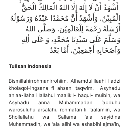
أَشْهَدُ أَنْ لَا إِلَهَ إِلَّا اللهُ الْمَالِكُ الْحَقُّ
الْمُبِيْنُ، وَأَشْهَدُ أَنَّ مُحَمَّدًا عَبْدُهُ وَرَسُوْلُهُ
أَرْسَلَهُ رَحْمَةً لِلْعَالَمِيْنَ، وَصلَّى اللهُ
وَسَلَّمَ عَلَى سَيِّدِنَا مُحَمَّدٍ، وَ عَلَى اٰلِهِ
وَاَصْحَابِهِ أَجْمَعِيْنَ، أَمَّا بَعْدُ
Tulisan Indonesia
Bismillahirrohmanirrohiim. Alhamdulillaahi lladzi
kholaqol-ingsana fi ahsani taqwim, Asyhadu
anlaa-ilaha illallahul maalikil- haqul- muibin, wa
Asyhadu anna Muhammadan ‘abduhu
warosuluhu arsalahu rohmatan lil-‘aalamiin, wa
Shollallahu wa Sallama ‘ala sayidina
Muhammadin, wa ‘ala alihi wa ashabihi ajma’in,