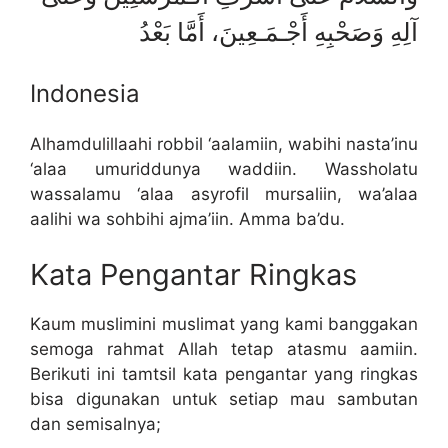
آلِهِ وَصَحْبِهِ أَجْـمَـعِينَ، أَمَّا بَعْدُ
Indonesia
Alhamdulillaahi robbil ‘aalamiin, wabihi nasta’inu
‘alaa umuriddunya waddiin. Wassholatu
wassalamu ‘alaa asyrofil mursaliin, wa’alaa
aalihi wa sohbihi ajma’iin. Amma ba’du.
Kata Pengantar Ringkas
Kaum muslimini muslimat yang kami banggakan
semoga rahmat Allah tetap atasmu aamiin.
Berikuti ini tamtsil kata pengantar yang ringkas
bisa digunakan untuk setiap mau sambutan
dan semisalnya;