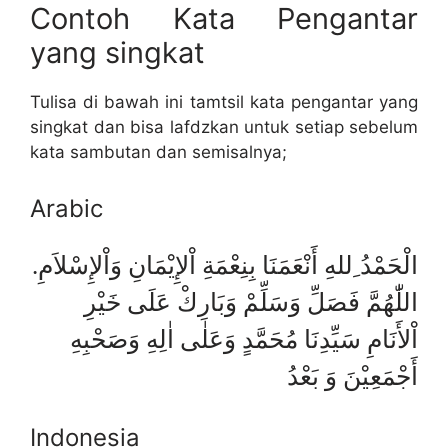
Contoh Kata Pengantar
yang singkat
Tulisa di bawah ini tamtsil kata pengantar yang
singkat dan bisa lafdzkan untuk setiap sebelum
kata sambutan dan semisalnya;
Arabic
الْحَمْدُ ِللهِ أَنْعَمَنَا بِنِعْمَةِ اْلإِيْمَانِ وَاْلإِسْلاَمِ.
اللّٰهُمَّ فَصَلِّ وَسَلِّمْ وَبَارِكْ عَلَى خَيْرِ
اْلأَنَامِ سَيِّدِنَا مُحَمَّدٍ وَعَلٰى اٰلِهِ وَصَحْبِهِ
أَجْمَعِيْنَ وَ بَعْدُ
Indonesia