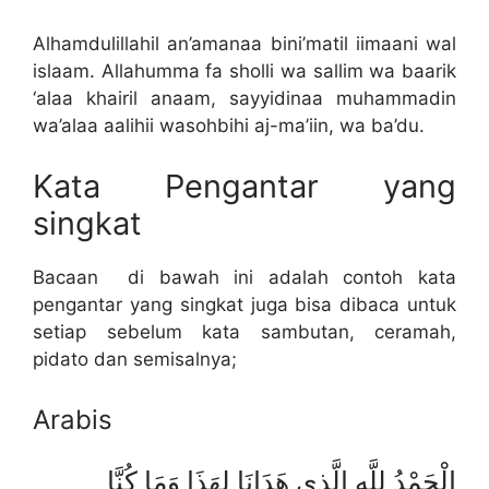
Alhamdulillahil an’amanaa bini’matil iimaani wal
islaam. Allahumma fa sholli wa sallim wa baarik
‘alaa khairil anaam, sayyidinaa muhammadin
wa’alaa aalihii wasohbihi aj-ma’iin, wa ba’du.
Kata Pengantar yang
singkat
Bacaan di bawah ini adalah contoh kata
pengantar yang singkat juga bisa dibaca untuk
setiap sebelum kata sambutan, ceramah,
pidato dan semisalnya;
Arabis
الْحَمْدُ لِلَّهِ الَّذِي هَدَانَا لِهَذَا وَمَا كُنَّا