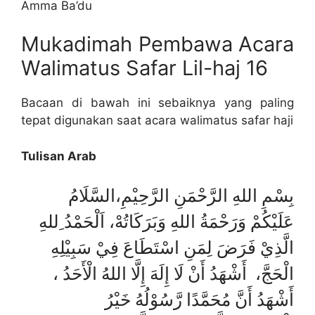
Amma Ba’du
Mukadimah Pembawa Acara
Walimatus Safar Lil-haj 16
Bacaan di bawah ini sebaiknya yang paling
tepat digunakan saat acara walimatus safar haji
Tulisan Arab
بِسْمِ اللهِ الرَّحْمَنِ الرَّحِيْمِ،السَّلَامُ
عَلَيْكُمْ وَرَحْمَةُ اللهِ وَبَرَكَاتُهْ، اَلْحَمْدُ ِللهِ
الَّذِيْ فَرَضَ لِمَنِ اسْتَطَاعَ فِيْ سَبِيْلِهِ
الْحَجَّ، أَشْهَدُ أَنْ لَا إِلَهَ إِلَّا اللهُ الْأَحَدُ ،
أَشْهَدُ أَنَّ مُحَمَّدًا رَّسُوْلُهُ خَيْرُ