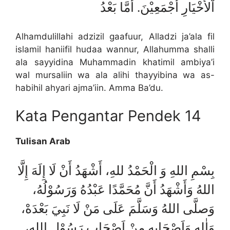
اْلأَخْيَارِ أَجْمَعِيْنَ. أَمَّا بَعْدُ
Alhamdulillahi adzizil gaafuur, Alladzi ja’ala fil
islamil haniifil hudaa wannur, Allahumma shalli
ala sayyidina Muhammadin khatimil ambiya’i
wal mursaliin wa ala alihi thayyibina wa as-
habihil ahyari ajma’iin. Amma Ba’du.
Kata Pengantar Pendek 14
Tulisan Arab
بِسْمِ اللهِ وَ الْحَمْدُ للهِ، أَشْهَدُ أَنْ لَا إِلَهَ إِلَّا
اللهُ وَأَشْهَدُ أَنَّ مُحَمَّدًا عَبْدُهُ وَرَسُوْلُهُ،
وَصلَّى اللهُ وَسَلَّمَ عَلَى مَنْ لَا نَبِيَ بَعْدَهْ،
وَاٰلِهِ وَاَصْحَابِهِ مِنْ اَصْحَابِ رَسُوْلِ اللهِ،