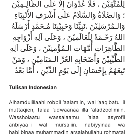
لِلْمُتَّقِيْنَ ، فَلَا عُدْوَانَ إِلَّا عَلَى الظَّالِـمِيْنَ
؛ وَالصَّلَاةُ وَالسَّلَامُ عَلَى أَشْرَفِ الأَنْبِيَاءِ
وَالـمُرْسَلِيْنَ ،نَبِيِّنَا وَحَبِيْبِنَا مُـحَمَّدٍ أَرْسَلَهُ
اللهُ رَحْـمَةً لِلْعَالَمِيْنَ ، وَعَلَى اَلِهِ أَزْوَاجِهِ
الطَّاهِرَاتِ أُمَّهَاتِ الـمُؤْمِنِيْنَ ، وَعَلَى آلِهِ
الطَّيِّبِيْنَ وَأَصْحَابِهِ الغُرِّ الـمَيَامِيْنِ ، وَمَنْ
تَبِعَهُمْ بِإِحْسَانٍ إِلَى يَوْمِ الدِّيْنِ ، أَمَّا بَعْدُ
Tulisan Indonesian
Alhamdulillaahi robbil ‘aalamiin, wal ‘aaqibatu lil
muttaqien, falaa ‘udwaanaa illa ‘aladzoolimiin.
Wassholaatu wassalaamu ‘alaa asyrofil
anbiyaa-i wal mursaliin. nabiyyinaa wa
habiibinaa muhammadin arsalahullahu rohmatal