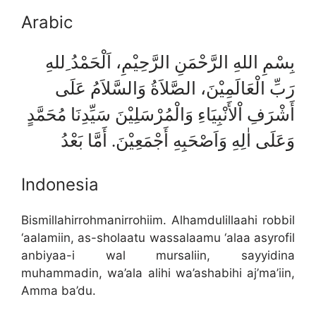
Arabic
بِسْمِ اللهِ الرَّحْمَنِ الرَّحِيْمِ، اَلْحَمْدُ ِللهِ
رَبِّ الْعَالَمِيْنَ، الصَّلاَةُ وَالسَّلاَمُ عَلَى
أَشْرَفِ اْلأَنْبِيَاءِ وَالْمُرْسَلِيْنَ سَيِّدِنَا مُحَمَّدٍ
وَعَلَى اٰلِهِ وَاَصْحَبِهِ أَجْمَعِيْنَ. أَمَّا بَعْدُ
Indonesia
Bismillahirrohmanirrohiim. Alhamdulillaahi robbil
‘aalamiin, as-sholaatu wassalaamu ‘alaa asyrofil
anbiyaa-i wal mursaliin, sayyidina
muhammadin, wa’ala alihi wa’ashabihi aj’ma’iin,
Amma ba’du.