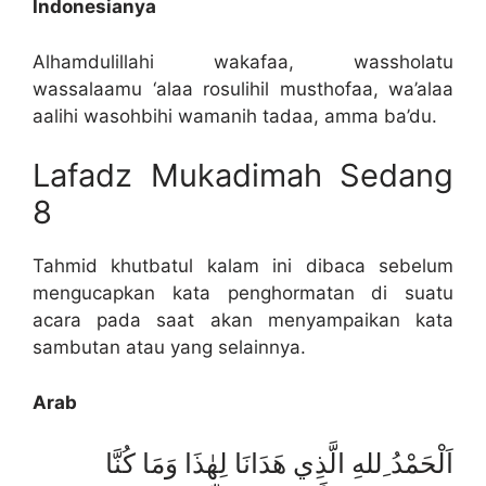
Indonesianya
Alhamdulillahi wakafaa, wassholatu
wassalaamu ‘alaa rosulihil musthofaa, wa’alaa
aalihi wasohbihi wamanih tadaa, amma ba’du.
Lafadz Mukadimah Sedang
8
Tahmid khutbatul kalam ini dibaca sebelum
mengucapkan kata penghormatan di suatu
acara pada saat akan menyampaikan kata
sambutan atau yang selainnya.
Arab
اَلْحَمْدُ ِللهِ الَّذِي هَدَانَا لِهٰذَا وَمَا كُنَّا