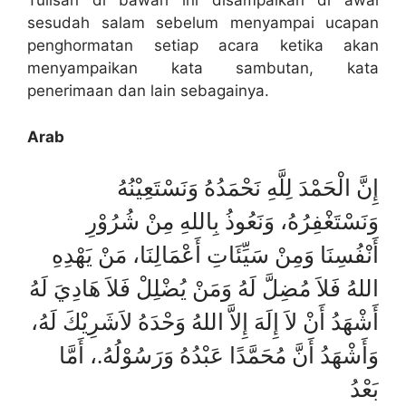
Tulisan di bawah ini disampaikan di awal
sesudah salam sebelum menyampai ucapan
penghormatan setiap acara ketika akan
menyampaikan kata sambutan, kata
penerimaan dan lain sebagainya.
Arab
إِنَّ الْحَمْدَ لِلَّهِ نَحْمَدُهُ وَنَسْتَعِيْنُهُ
وَنَسْتَغْفِرُهُ، وَنَعُوذُ بِاللهِ مِنْ شُرُوْرِ
أَنْفُسِنَا وَمِنْ سَيِّئَاتِ أَعْمَالِنَا، مَنْ يَهْدِهِ
اللهُ فَلاَ مُضِلَّ لَهُ وَمَنْ يُضْلِلْ فَلاَ هَادِيَ لَهُ
أَشْهَدُ أَنْ لاَ إِلَهَ إِلاَّ اللهُ وَحْدَهُ لاَشَرِيْكَ لَهُ،
وَأَشْهَدُ أَنَّ مُحَمَّدًا عَبْدُهُ وَرَسُوْلُهُ.، أَمَّا
بَعْدُ