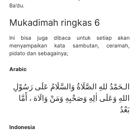
Ba’du.
Mukadimah ringkas 6
Ini bisa juga dibaca untuk setiap akan
menyampaikan kata sambutan, ceramah,
pidato dan sebagainya;
Arabic
الـحَمْدُ للهِ الصَّلَاةُ وَالسَّلَامُ عَلَى رَسُوْلِ
اللهِ وَعَلَى اٰلِهِ وَصَحْبِهِ وَمَنْ وَالَاهَ ، أَمَّا
بَعْدُ
Indonesia