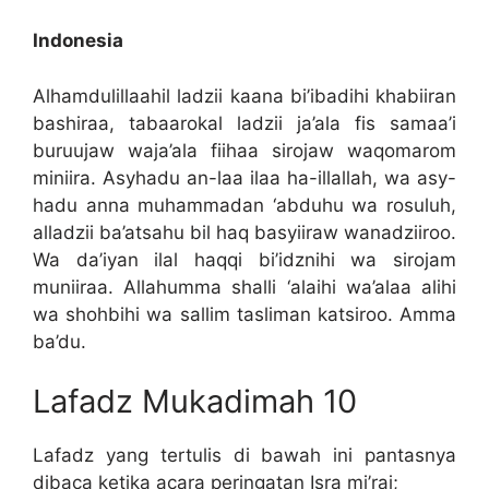
Indonesia
Alhamdulillaahil ladzii kaana bi’ibadihi khabiiran
bashiraa, tabaarokal ladzii ja’ala fis samaa’i
buruujaw waja’ala fiihaa sirojaw waqomarom
miniira. Asyhadu an-laa ilaa ha-illallah, wa asy-
hadu anna muhammadan ‘abduhu wa rosuluh,
alladzii ba’atsahu bil haq basyiiraw wanadziiroo.
Wa da’iyan ilal haqqi bi’idznihi wa sirojam
muniiraa. Allahumma shalli ‘alaihi wa’alaa alihi
wa shohbihi wa sallim tasliman katsiroo. Amma
ba’du.
Lafadz Mukadimah 10
Lafadz yang tertulis di bawah ini pantasnya
dibaca ketika acara peringatan Isra mi’raj;