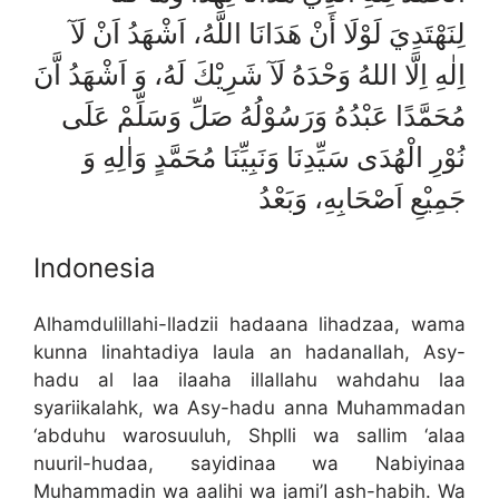
لِنَهْتَدِيَ لَوْلَا أَنْ هَدَانَا اللَّهُ، اَشْهَدُ اَنْ لَآ
اِلٰهِ اِلَّا اللهُ وَحْدَهُ لَآ شَرِيْكَ لَهُ، وَ اَشْهَدُ اَّنَ
مُحَمَّدًا عَبْدُهُ وَرَسُوْلُهُ صَلِّ وَسَلِّمْ عَلَى
نُوْرِ الْهُدَى سَيِّدِنَا وَنَبِيِّنَا مُحَمَّدٍ وَاٰلِهِ وَ
جَمِيْعِ اَصْحَابِهِ، وَبَعْدُ
Indonesia
Alhamdulillahi-lladzii hadaana lihadzaa, wama
kunna linahtadiya laula an hadanallah, Asy-
hadu al laa ilaaha illallahu wahdahu laa
syariikalahk, wa Asy-hadu anna Muhammadan
‘abduhu warosuuluh, Shplli wa sallim ‘alaa
nuuril-hudaa, sayidinaa wa Nabiyinaa
Muhammadin wa aalihi wa jami’I ash-habih. Wa