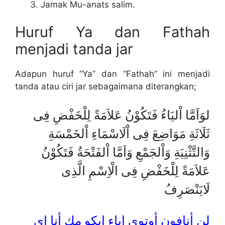
Jamak Mu-anats salim.
Huruf Ya dan Fathah
menjadi tanda jar
Adapun huruf “Ya” dan “Fathah” ini menjadi
tanda atau ciri jar sebagaimana diterangkan;
لوَاَمَّا اْليَاءُ فَتَكُوْنُ عَلاَمَةً لِلْخَفْضِ فِى
ثَلَاثَةِ مَوَاضِعَ فِى اْلَاسْمَاءِ اْلخَمْسَةِ
وَالتَّثْنِيَةِ وَاْلجَمْعِ وَاَمَّا اْلفَتْحَةُ فَتَكُوْنُ
عَلاَمَةً لِلْخَفْضِ فِى الْاِسْمِ الَّذِى
لَايَنْصَرِفُ
لن أنافون أوتوي إياء إيكو مك أنا إي