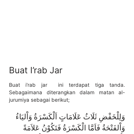
Buat I’rab Jar
Buat i’rab jar ini terdapat tiga tanda.
Sebagaimana diterangkan dalam matan al-
jurumiya sebagai berikut;
وَلِلْخَفْضِ ثَلَاثُ عَلَامَاتٍ اَلْكَسْرَةُ وَاْليَاءُ
وَاْلفَتْحَةُ فَاَمَّا الْكَسْرَةُ فَتَكُوْنُ عَلاَمَةً