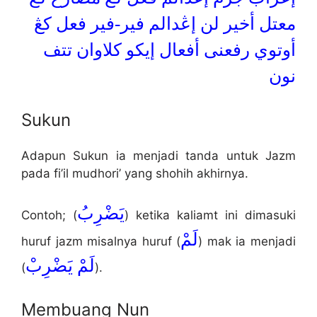
معتل أخير لن إڠدالم فير-فير فعل كڠ
أوتوي رفعنى أفعال إيكو كلاوان تتف
نون
Sukun
Adapun Sukun ia menjadi tanda untuk Jazm
pada fi’il mudhori’ yang shohih akhirnya.
يَضْرِبُ
Contoh; (
) ketika kaliamt ini dimasuki
لَمْ
huruf jazm misalnya huruf (
) mak ia menjadi
لَمْ يَضْرِبْ
(
).
Membuang Nun