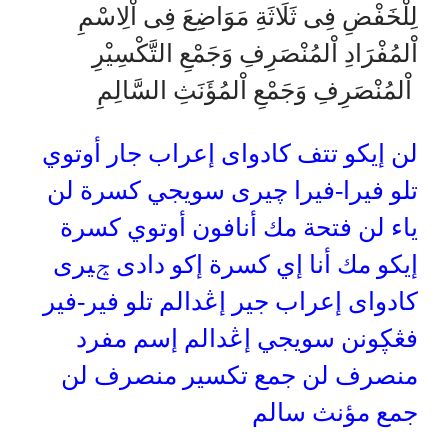
لِلْخَفْضِ فِى ثَلَاثَةِ مَوَاضِعَ فِى اْلِاسْمِ
اْلمُفْرَادِ اْلمُنْصَرِفِ وَجَمْعِ التَّكْسِيْرِ
اْلمُنْصَرِفِ وَجَمْعِ اْلمُؤَنَثِ السَّالِمِ
لن إيكو تتف كادواى إعراب جار أوتوي
تلو فيرا-فيرا چيرى سويجي كسرة لن
ياء لن فتحة مك أنافون أوتوي كسرة
إيكو مك أنا إي كسرة إكو دادى ݘيرى
كادواى إعراب جير إڠدالم تلو فير-فير
فڠڮونن سويجي إڠدالم إسم مفرد
منصرف لن جمع تكسير منصرف لن
جمع مؤنث سالم