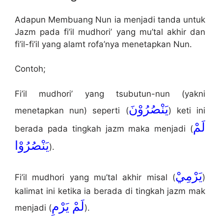
Adapun Membuang Nun ia menjadi tanda untuk
Jazm pada fi’il mudhori’ yang mu’tal akhir dan
fi’il-fi’il yang alamt rofa’nya menetapkan Nun.
Contoh;
Fi’il mudhori’ yang tsubutun-nun (yakni
يَنْصُرُوْنَ
menetapkan nun) seperti (
) keti ini
لَمْ
berada pada tingkah jazm maka menjadi (
يَنْصُرُوْا
).
يَرْمِيْ
Fi’il mudhori yang mu’tal akhir misal (
)
kalimat ini ketika ia berada di tingkah jazm mak
لَمْ يَرْمِ
menjadi (
).