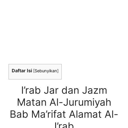
Daftar Isi
[
Sebunyikan
]
I’rab Jar dan Jazm
Matan Al-Jurumiyah
Bab Ma’rifat Alamat Al-
I’rab