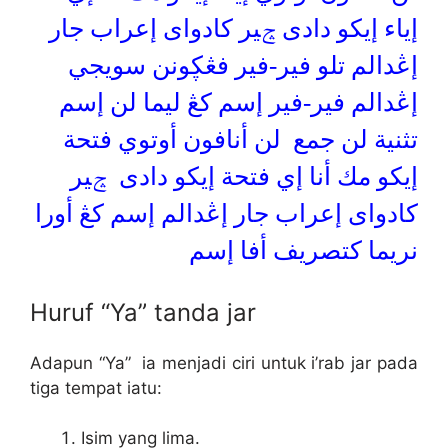
إياء إيكو دادى ݘير كادواى إعراب جار
إڠدالم تلو فير-فير فڠڮونن سويجي
إڠدالم فير-فير إسم كڠ ليما لن إسم
تثنية لن جمع لن أنافون أوتوي فتحة
إيكو مك أنا إي فتحة إيكو دادى ݘير
كادواى إعراب جار إڠدالم إسم كڠ أورا
نريما كتصريف أفا إسم
Huruf “Ya” tanda jar
Adapun “Ya” ia menjadi ciri untuk i’rab jar pada
tiga tempat iatu:
Isim yang lima.