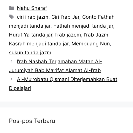
Kategori
Nahu Sharaf
Tag
ciri i'rab jazm
,
Ciri I’rab Jar
,
Conto Fathah
menjadi tanda jar
,
Fathah menjadi tanda jar
,
Huruf Ya tanda jar
,
I’rab jazem
,
I’rab Jazm
,
Kasrah menjadi tanda jar
,
Membuang Nun
,
sukun tanda jazm
I’rab Nashab Terjamahan Matan Al-
Jurumiyah Bab Ma’rifat Alamat Al-I’rab
Al-Mu’robatu Qismani Diterjemahkan Buat
Dipelajari
Pos-pos Terbaru