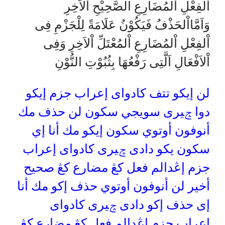
اْلفِعْلِ اْلمُضَارِعِ الصَّحِيْحِ اْلاَخِرِ
وَاَمَّااْلحَذْفُ فَيَكُوْنُ عَلَامَةً لِلْجَزْمِ فِى
اْلفِعْلِ اْلمُضَارِعِ اْلمُعْتَلِّ اْلاَخِرِ وَفِى
اْلاَفْعَالِ اَلَّتِى رَفْعُهَا بِثُبُوْتِ النُّوْنِ
لن إيكو تتف كادواى إعراب جزم إيكو
دوا ݘيرى سويجي سكون لن حذف مك
أنوفون أوتوي سكون إيكو مك أنا إي
سكون يكو دادى ݘيرى كادواى إعراب
جزم إڠدالم فعل كڠ مضارع كڠ صحيح
أخير لن أنوفون أوتوي حذف إكو مك أنا
إى حذف إكو دادى ݘيرى كادواى
إعراب جزم إڠدالم فعل كڠ مضارع كڠ