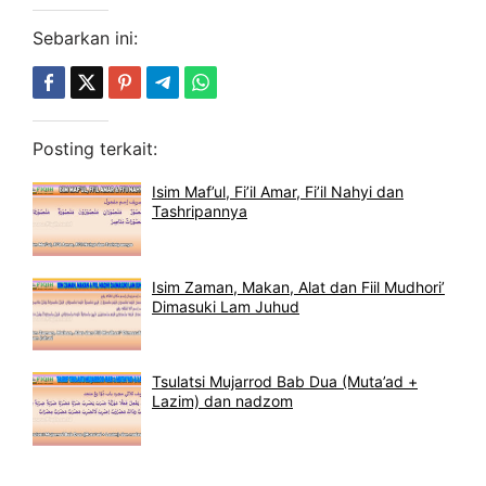
Sebarkan ini:
Posting terkait:
Isim Maf’ul, Fi’il Amar, Fi’il Nahyi dan
Tashripannya
Isim Zaman, Makan, Alat dan Fiil Mudhori’
Dimasuki Lam Juhud
Tsulatsi Mujarrod Bab Dua (Muta’ad +
Lazim) dan nadzom