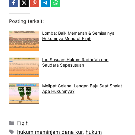
Posting terkait:
Lomba; Baik Memanah & Semisalnya
Hukumnya Menurut Fiqih
Ibu Susuan; Hukum Radho’ah dan
Saudara Sepesusuan
Melipat Celana, Lengan Baju Saat Shalat
Apa Hukumnya?
Kategori
Fiqih
Tag
hukum meminjam dana kur
,
hukum