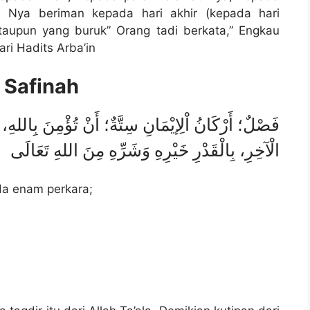
n Nya beriman kepada hari akhir (kepada hari
taupun yang buruk” Orang tadi berkata,” Engkau
ari Hadits Arba’in
 Safinah
فَصْلٌ؛ أَرْكَانُ اْلِإيْمَانِ سِتَّةٌ؛ أَنْ تُؤْمِنَ بِاللهِ، وَم
الْآخِرِ، بِالْقَدْرِ خَيْرِهِ وَشَرِّهِ مِنَ اللهِ تَعَالَى
da enam perkara;