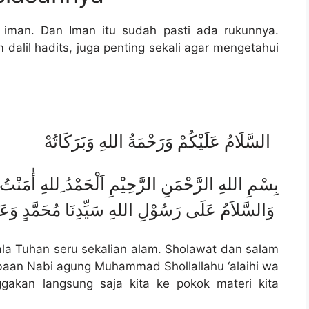
 iman. Dan Iman itu sudah pasti ada rukunnya.
dalil hadits, juga penting sekali agar mengetahui
السَّلَامُ عَلَيْكُمْ وَرَحْمَةُ اللهِ وَبَرَكَاتُهْ
بِسْمِ اللهِ الرَّحْمَنِ الرَّحِيْمِ اَلْحَمْدُ ِللهِ أٰمَنْتُ
وَالسَّلاَمُ عَلَى رَسُوْلِ اللهِ سَيِّدِنَا مُحَمَّدٍ وَعَلَى اَلِهِ وَاَصْحَبِهِ أَجْمَعِيْنَ. أَمَّا بَعْدُ
ala Tuhan seru sekalian alam. Sholawat dan salam
baan Nabi agung Muhammad Shollallahu ‘alaihi wa
akan langsung saja kita ke pokok materi kita