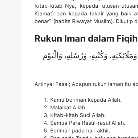
Kitab-kitab-Nya, kepada utusan-utusa
Kiamat) dan kepada takdir yang baik a
benar”. (hadits Riwayat Muslim). Dikutip d
Rukun Iman dalam Fiqih
َلَائِكَتِهِ، وَكُتُبِهِ، وَرُسُلِهِ، وَالْيَوْمِ
Artinya; Fasal; Adapun rukun iaman itu a
Kamu beriman kepada Allah.
Malaikat Allah.
Kitab-kitab Suci Allah.
Semua Para Rasul-rasul Allah.
Beriman pada hari akhir.