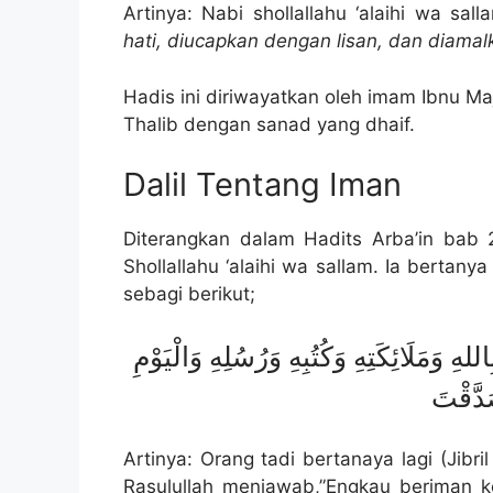
Artinya: Nabi shollallahu ‘alaihi wa sa
hati, diucapkan dengan lisan, dan diama
Hadis ini diriwayatkan oleh imam Ibnu Ma
Thalib dengan sanad yang dhaif.
Dalil Tentang Iman
Diterangkan dalam Hadits Arba’in bab 2 
Shollallahu ‘alaihi wa sallam. Ia bertany
sebagi berikut;
هِ وَمَلَائِكَتِهِ وَكُتُبِهِ وَرُسُلِهِ وَالْيَوْمِ
َدَّقْتَ
Artinya: Orang tadi bertanaya lagi (Jibr
Rasulullah menjawab,”Engkau beriman k