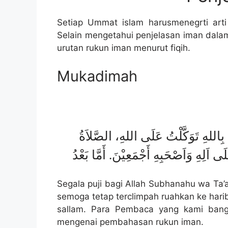
Setiap Ummat islam harusmenegrti arti
Selain mengetahui penjelasan iman dalam 
urutan rukun iman menurut fiqih.
Mukadimah
 بِاللهِ تَوَكَّلْتُ عَلَى اللهِ، الصَّلاَةُ
Segala puji bagi Allah Subhanahu wa Ta’
semoga tetap terclimpah ruahkan ke hari
sallam. Para Pembaca yang kami bangg
mengenai pembahasan rukun iman.