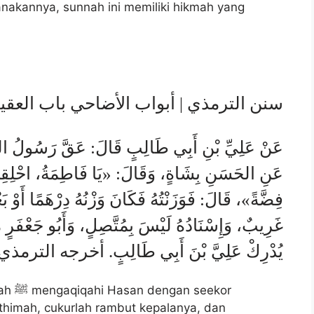
nakannya, sunnah ini memiliki hikmah yang
سنن الترمذي | أبواب الأضاحي باب العقيقة )
عَنِ الحَسَنِ بِشَاةٍ، وَقَالَ: «يَا فَاطِمَةُ، احْلِقِي 
فِضَّةً»، قَالَ: فَوَزَنْتُهُ فَكَانَ وَزْنُهُ دِرْهَمًا أَو
غَرِيبٌ، وَإِسْنَادُهُ لَيْسَ بِمُتَّصِلٍ، وَأَبُو جَعْفَرٍ م
يُدْرِكْ عَلِيَّ بْنَ أَبِي طَالِبٍ. أخرجه الترمذي
eekor
athimah, cukurlah rambut kepalanya, dan