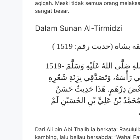
aqiqah. Meski tidak semua orang melaksa
sangat besar.
Dalam Sunan Al-Tirmidzi
 بشاة (حديث رقم: 1519
1519- عَنْ عَلِيِّ بْنِ أَبِي طَالِبٍ قَالَ: عَقَّ رَسُولُ اللهِ صَلَّى اللهُ عَلَيْهِ وَسَلَّمَ
رَأْسَهُ، وَتَصَدَّقِي بِزِنَةِ شَعْرِهِ
ْ بَعْضَ دِرْهَمٍ. هَذَا حَدِيثٌ حَسَنٌ
ُحَمَّدُ بْنُ عَلِيِّ بْنِ الحُسَيْنِ لَمْ
Dari Ali bin Abi Thalib ia berkata: Rasulullah ﷺ mengaqiqahi Hasan dengan s
kambing, lalu beliau bersabda: “Wahai F