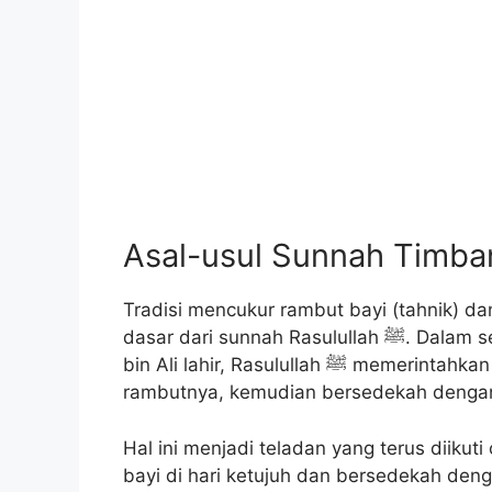
Asal-usul Sunnah Timba
Tradisi mencukur rambut bayi (tahnik) 
dasar dari sunnah Rasulullah ﷺ. Dalam sebuah riwayat, disebutkan bahwa ketika Hasan
bin Ali lahir, Rasulullah ﷺ memerintahkan Fatimah radhiyallahu ‘anha untuk mencukur
rambutnya, kemudian bersedekah dengan
Hal ini menjadi teladan yang terus diiku
bayi di hari ketujuh dan bersedekah den