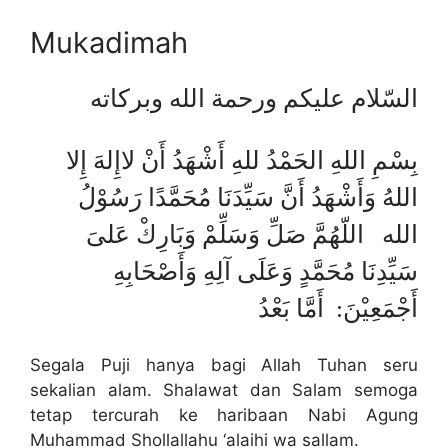
Mukadimah
السّلام عليكم ورحمة الله وبركاته
بِسْمِ اللهِ الحَمْدُ للهِ أَشْهَدُ أَنْ لاإِلهَ إِلا
اللهُ وَأَشْهَدُ أَنَّ سَيِّدَنَا مُحَمَّدًا رَسُوْلُ
الله اللّهُمَّ صَلِّ وَسَلِّمْ وَبَارِكْ عَلىَ
سَيِّدِنَا مُحَمَّدٍ وَعَلَى آلِهِ وَأَصْحَابِهِ
أَجْمَعِيْنَ: أَمَّا بَعْدُ
Segala Puji hanya bagi Allah Tuhan seru
sekalian alam. Shalawat dan Salam semoga
tetap tercurah ke haribaan Nabi Agung
Muhammad Shollallahu ‘alaihi wa sallam.