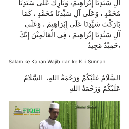
آلِ سَيِّدِنَا إِبْرَاهِيمَ، وَبَارِكْ عَلَى سَيِّدِنَا
مُحَمَّدٍ ، وَعَلَى آلِ سَيِّدِنَا مُحَمَّدٍ ، كَمَا
بَارَكْتَ سَيِّدِنَا عَلَى إِبْرَاهِيمَ ، وَعَلَى
آلِ سَيِّدِنَا إِبْرَاهِيمَ ، فِي الْعَالَمِيْنَ إِنَّكَ
حَمِيْدٌ مَجِيدٌ،
Salam ke Kanan Wajib dan ke Kiri Sunnah
السَّلَامُ عَلَيْكُمْ وَرَحْمَةُ اللهِ، السَّلَامُ
عَلَيْكُمْ وَرَحْمَةُ اللهِ