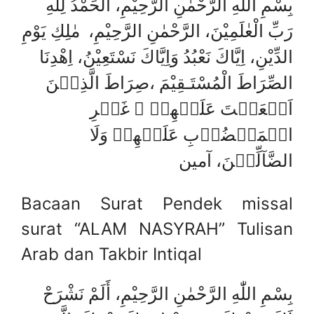
بِسْمِ اللّٰهِ الرَّحْمٰنِ الرَّحِيْمِ، اَلْحَمْدُ لِلّٰهِ
رَبِّ الْعٰلَمِيْنَ، الرَّحْمٰنِ الرَّحِيْمِ، مٰلِكِ يَوْمِ
الدِّيْنِ، اِيَّاكَ نَعْبُدُ وَاِيَّاكَ نَسْتَعِيْنُ، اِھْدِنَا
الصِّرَاطَ الْمُسْتَـقِيْمَ ،صِرَاطَ الَّذِيۡنَ
اَنۡعَمۡتَ عَلَيۡهِمۡ ۙ غَيۡرِ
الۡمَغۡضُوۡبِ عَلَيۡهِمۡ وَلَا
الضَّآلِّيۡنَ، آمين
Bacaan Surat Pendek missal
surat “ALAM NASYRAH” Tulisan
Arab dan Takbir Intiqal
بِسْمِ اللّٰهِ الرَّحْمٰنِ الرَّحِيْمِ، أَلَمْ نَشْرَحْ