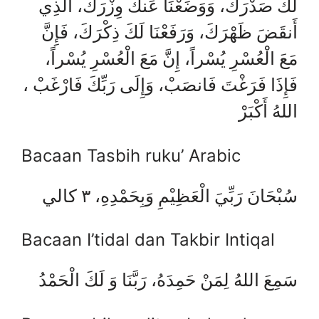
لَكَ صَدْرَكَ، وَوَضَعْنَا عَنكَ وِزْرَكَ، الَّذِي
أَنقَضَ ظَهْرَكَ، وَرَفَعْنَا لَكَ ذِكْرَكَ، فَإِنَّ
مَعَ الْعُسْرِ يُسْراً، إِنَّ مَعَ الْعُسْرِ يُسْراً،
فَإِذَا فَرَغْتَ فَانصَبْ، وَإِلَى رَبِّكَ فَارْغَبْ ،
اللهُ أَكْبَرْ
Bacaan Tasbih ruku’ Arabic
سُبْحَانَ رَبِّيَ الْعَظِيْمِ وَبِحَمْدِهِ، ٣ كالي
Bacaan I’tidal dan Takbir Intiqal
سَمِعَ اللهُ لِمَنْ حَمِدَهُ، رَبَّنَا وَ لَكَ الْحَمْدُ