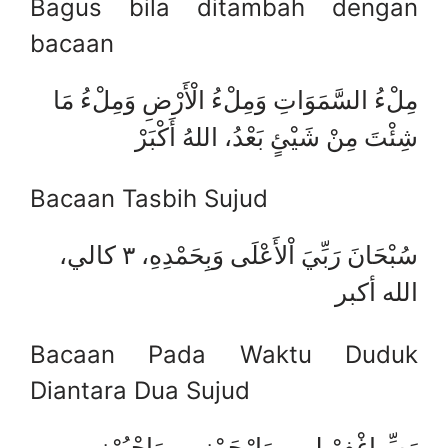
Bagus bila ditambah dengan
bacaan
مِلْءُ السَّمَوَاتِ وَمِلْءُ الْأَرْضِ وَمِلْءُ مَا
شِئْتَ مِنْ شَيْئٍ بَعْدُ، اللهُ أَكْبَرْ
Bacaan Tasbih Sujud
سُبْحَانَ رَبِّيَ اْلأَعْلَى وَبِحَمْدِهِ، ٣ كالي،
الله أكبر
Bacaan Pada Waktu Duduk
Diantara Dua Sujud
رَبِّ اغْفِرْ لِي ، وَارْحَمْنِي ، وَاجْبُرْنِي ،