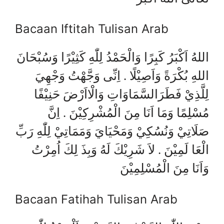
Bacaan Iftitah Tulisan Arab
اللهُ اَكْبَرُ كَبِرًا وَالْحَمْدُ لِلّٰهِ كَثِيْرًا وَسُبْحَانَ
اللهِ بُكْرَةً وَاَصِيْلًا . اِنِّى وَجَّهْتُ وَجْهِيَ
لِلَّذِيْ فَطَرَالسَّمَاوَاتِ وَالْااَرْضَ حَنِيْفًا
مُسْلِمًا وَمَا اَنَا مِنَ الْمُشْرِكِيْنَ . اِنَّ
صَلَاتِيْ وَنُسُكِيْ وَمَحْيَايَ وَمَمَاتِيْ لِلّٰهِ رَبِّ
الْعَا لَمِيْنَ . لاَ شَرِيْكَ لَهُ وَبِذَ لِكَ اُمِرْتُ
وَاَنَا مِنَ الْمُسْلِمِيْنَ
Bacaan Fatihah Tulisan Arab