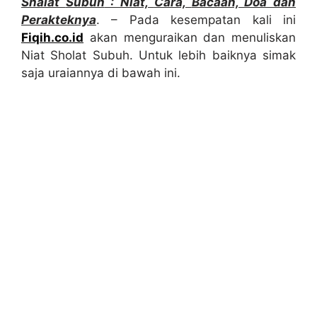
Sh
a
lat
Subuh
: Niat,
Cara,
Bacaan, Doa dan
Perakteknya
. – Pada kesempatan kali ini
Fiqih.co.id
akan menguraikan dan menuliskan
Niat Sholat Subuh. Untuk lebih baiknya simak
saja uraiannya di bawah ini.