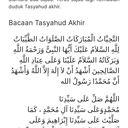
duduk Tasyahud akhir.
Bacaan Tasyahud Akhir
التَّحِيَّاتُ الْمُبَارَكَاتُ الصَّلَوَاتُ الطَّيِّبَاتُ
لِلَّهِ السَّلاَمُ عَلَيْكَ أَيُّهَا النَّبِىُّ وَرَحْمَةُ اللَّهِ
وَبَرَكَاتُهُ السَّلاَمُ عَلَيْنَا وَعَلَى عِبَادِ اللَّهِ
الصَّالِحِينَ أَشْهَدُ أَنْ لاَ إِلَهَ إِلاَّ اللَّهُ وَأَشْهَدُ
أَنَّ مُحَمَّدًا رَسُولُ الله
اللَّهُمَّ صَلِّ عَلَى سَيِّدِنَا
مُحَمَّدٍوَعَلَى سَيِّدِنَا آلِ مُحَمَّدٍ ، كَمَا
صَلَّيْتَ عَلَى سَيِّدِنَا إِبْرَاهِيمَ وَعَلَى