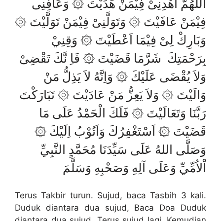
اَللّهُمَّ اهْدِنِىْ فِيْمَنْ هَدَيْتَ ۞ وَعَافِنِى
فِيْمَنْ عَافَيْتَ ۞ وَتَوَلَّنِىْ فِيْمَنْ تَوَلَّيْتَ ۞
وَبَارِكْ لِىْ فِيْمَا اَعْطَيْتَ ۞ وَقِنِيْ
بِرَحْمَتِكَ شَرَّمَا قَضَيْتَ ۞ فَاِ نَّكَ تَقْضِىْ
وَلاَ يُقْضَى عَلَيْكَ ۞ وَاِنَّهُ لاَ يَذِلُّ مَنْ
وَالَيْتَ ۞ وَلاَ يَعِزُّ مَنْ عَادَيْتَ ۞ تَبَارَكْتَ
رَبَّنَا وَتَعَالَيْتَ ۞ فَلَكَ الْحَمْدُ عَلَى مَا
قَضَيْتَ ۞ اَسْتَغْفِرُكَ وَاَتُوْبُ اِلَيْكَ ۞
وَصَلَّى اللهُ عَلَى سَيِّدَنَا مُحَمَّدٍ النَّبِيِّ
اْلاُمِّيِّ وَعَلَى آلِهِ وَصَحْبِهِ وَسَلَّمَ
Terus Takbir turun. Sujud, baca Tasbih 3 kali.
Duduk diantara dua sujud, Baca Doa Duduk
diantara dua sujud. Terus sujud lagi. Kemudian