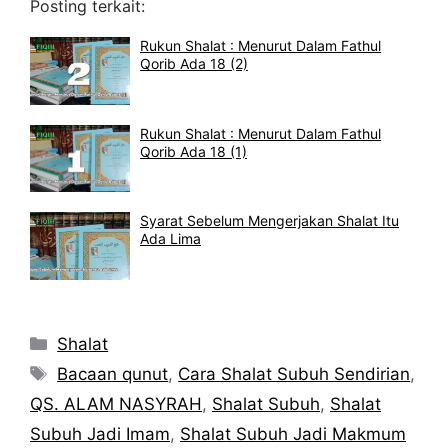
Posting terkait:
Rukun Shalat : Menurut Dalam Fathul
Qorib Ada 18 (2)
Rukun Shalat : Menurut Dalam Fathul
Qorib Ada 18 (1)
Syarat Sebelum Mengerjakan Shalat Itu
Ada Lima
Kategori
Shalat
Tag
Bacaan qunut
,
Cara Shalat Subuh Sendirian
,
QS. ALAM NASYRAH
,
Shalat Subuh
,
Shalat
Subuh Jadi Imam
,
Shalat Subuh Jadi Makmum