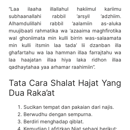
“Laa ilaaha illallahul hakiimul kariimu
subhaanallahi rabbil ‘arsyil ‘adzhiim.
Alhamdulillahi rabbil ‘aalamiin as-aluka
muujibaati rahmatika wa ‘azaaima maghfirotika
wal ghoniimata min kulli birrin was-salaamata
min kulli itsmin laa tada’ lii dzanban illa
ghafartahu wa laa hamman illaa farrajtahu wa
laa haajatan illaa hiya laka ridhon illaa
qadhaytahaa yaa arhamar raahimiin”.
Tata Cara Shalat Hajat Yang
Dua Raka’at
Sucikan tempat dan pakaian dari najis.
Berwudhu dengan sempurna.
Berdiri menghadap qiblat.
Kemudian Lafdzkan Niat sebagi berikut: