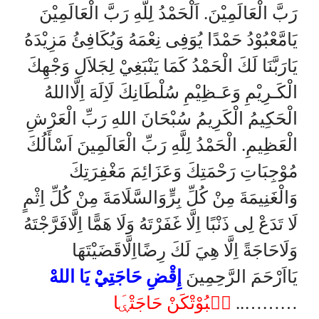
رَبَّ الْعَالَمِيْنَ. اَلْحَمْدُ لِلَّهِ رَبَّ الْعَالَمِيْنَ
يَامَّعْبُوْدُ حَمْدًا يُوَفِى نِعْمَهُ وَيُكَافِئُ مَزِيْدَهُ
يَارَبَّنَا لَكَ الْحَمْدُ كَمَا يَنْبَغِيْ لِجَلاَلِ وَجْهِكَ
الْكَـرِيْمِ وَعَـظِيْمِ سُلْطَانِكَ لَاِلَهَ اِلَّااللهُ
الْحَكِيمُ الْكَرِيمُ سُبْحَانَ اللهِ رَبِّ الْعَرْشِ
الْعَظِيمِ. الْحَمْدُ لِلَّهِ رَبِّ الْعَالَمِينَ اَسْأَلُكَ
مُوْجِبَاتِ رَحْمَتِكَ وَعَزَائِمَ مَغْفِرَتِكَ
وَالْغَنِيمَةَ مِنْ كُلِّ بِرٍّوَالسَّلَامَةَ مِنْ كُلِّ اِثْمٍ
لَا تَدَعْ لِى ذَنْبًا اِلَّا غَفَرْتَهُ وَلَا هَمًّا اِلَّافَرَّجْتَهُ
وَلَاحَاجَةً اِلَّا هِيَ لَكَ رِضًااِلَّاقَضَيْتَهَا
يَااَرْحَمَ الرَّحِمِينَ
إِقْضِ حَاجَتِيْ يَا اللهْ
سۤبُوْتْكَنْ حَاجَتْۑَا
………..