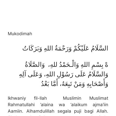
Mukodimah
السَّلَامُ عَلَيْكُمْ وَرَحْمَةُ اللهِ وَبَرَكَاتُ
هْ بِسْمِ اللهِ وَالْـحَمْدُ للهِ، وَالصَّلَاةُ
وَالسَّلَامُ عَلَى رَسُوْلِ اللهِ، وَعَلَى آلِهِ
وَأَصْحَابِهِ وَمَنْ تَبِعَهُ، أَمَّا بَعْدُ
Ikhwaniy fil-llah Muslimin Muslimat
Rahmatullahi ‘alaina wa ‘alaikum ajma’iin
Aamiin. Alhamdulillah segala puji bagi Allah.