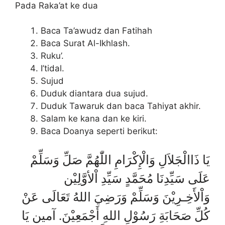
Pada Raka’at ke dua
Baca Ta’awudz dan Fatihah
Baca Surat Al-Ikhlash.
Ruku’.
I’tidal.
Sujud
Duduk diantara dua sujud.
Duduk Tawaruk dan baca Tahiyat akhir.
Salam ke kana dan ke kiri.
Baca Doanya seperti berikut:
يَا ذَاالْجَلاَلِ وَالْإِكْرَامِ اللّٰهُمَّ صَلِّ وَسَلِّمْ
عَلَى سَيِّدِنَا مُحَمَّدٍ سَيِّدِ اْلأوَّلِيْن
وَاْلأَخِـرِيْنَ وَسَلِّمْ وَرَضِيَ اللهُ تَعَالَى عَنْ
كُلِّ صَحَابَةِ رَسُوْلِ اللهِ أَجْمَعِيْنَ. آمين يَا