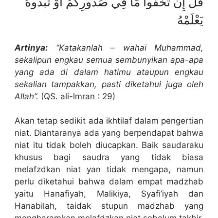
قُلْ إِن تُخْفُواْ مَا فِي صُدُورِكُمْ أَوْ تُبْدُوهُ
يَعْلَمْهُ
Artinya:
“Katakanlah – wahai Muhammad,
sekalipun engkau semua sembunyikan apa-apa
yang ada di dalam hatimu ataupun engkau
sekalian tampakkan, pasti diketahui juga oleh
Allah”.
(QS. ali-lmran : 29)
Akan tetap sedikit ada ikhtilaf dalam pengertian
niat. Diantaranya ada yang berpendapat bahwa
niat itu tidak boleh diucapkan. Baik saudaraku
khusus bagi saudra yang tidak biasa
melafzdkan niat yan tidak mengapa, namun
perlu diketahui bahwa dalam empat madzhab
yaitu Hanafiyah, Malikiya, Syafi’iyah dan
Hanabilah, taidak stupun madzhab yang