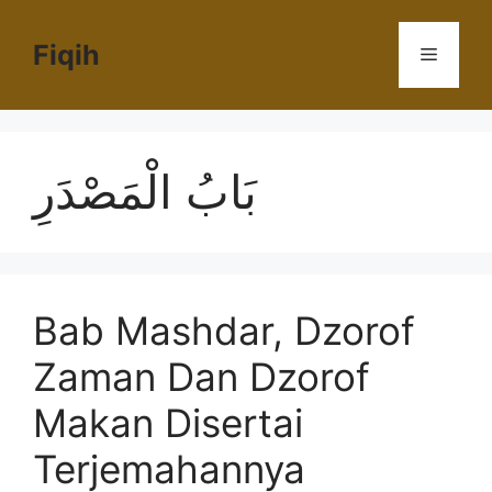
Langsung
ke
Fiqih
Menu
isi
بَابُ الْمَصْدَرِ
Bab Mashdar, Dzorof
Zaman Dan Dzorof
Makan Disertai
Terjemahannya