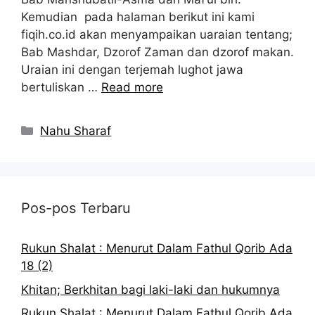
Kemudian pada halaman berikut ini kami
fiqih.co.id akan menyampaikan uaraian tentang;
Bab Mashdar, Dzorof Zaman dan dzorof makan.
Uraian ini dengan terjemah lughot jawa
bertuliskan …
Read more
Kategori
Nahu Sharaf
Pos-pos Terbaru
Rukun Shalat : Menurut Dalam Fathul Qorib Ada
18 (2)
Khitan; Berkhitan bagi laki-laki dan hukumnya
Rukun Shalat : Menurut Dalam Fathul Qorib Ada