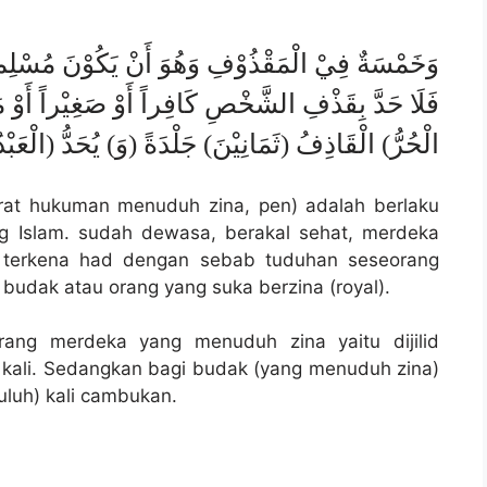
وَخَمْسَةٌ فِيْ الْمَقْذُوْفِ وَهُوَ أَنْ يَكُوْنَ مُسْلِماً 
فَلَا حَدَّ بِقَذْفِ الشَّخْصِ كَافِراً أَوْ صَغِيْراً أَوْ مَجْنُ
الْحُرُّ) الْقَاذِفُ (ثَمَانِيْنَ) جَلْدَةً (وَ) يُحَدُّ (الْعَبْدُ
arat hukuman menuduh zina, pen) adalah berlaku
ng Islam. sudah dewasa, berakal sehat, merdeka
sa terkena had dengan sebab tuduhan seseorang
, budak atau orang yang suka berzina (royal).
rang merdeka yang menuduh zina yaitu dijilid
 kali. Sedangkan bagi budak (yang menuduh zina)
luh) kali cambukan.