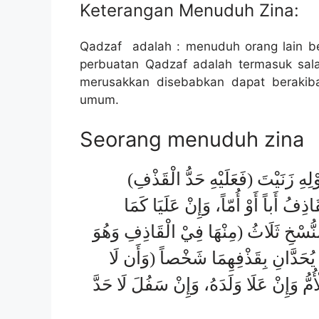
Keterangan Menuduh Zina:
Qadzaf adalah : menuduh orang lain be
perbuatan Qadzaf adalah termasuk sala
merusakkan disebabkan dapat beraki
umum.
Seorang menuduh zina
لِهِ زَنَيْتَ (فَعَلَيْهِ حَدُّ الْقَذْفِ
ذِفُ أَباً أَوْ أُمّاً، وَإِنْ عَلَيَا كَمَا
لنُّسْخِ ثَلَاثُ (مِنْهَا فِيْ الْقَاذِفِ وَهُوَ
َا يُحَدَّانِ بِقَذْفِهِمَا شَخْصاً (وَأَن لَا
ُمُّ وَإِنْ عَلَا وَلَدَهُ، وَإِنْ سَفُلَ لَا حَدَّ