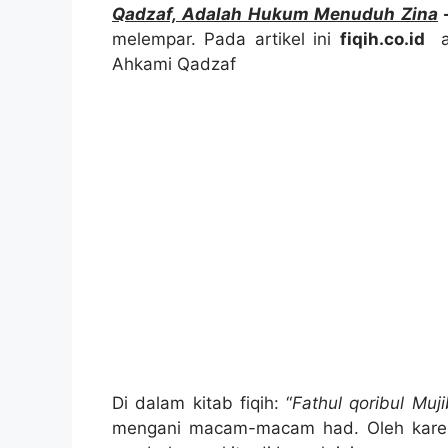
Qadzaf, Adalah Hukum Menuduh Zina
melempar. Pada artikel ini
fiqih.co.id
a
Ahkami Qadzaf
Di dalam kitab fiqih: “
Fathul qoribul Muji
mengani macam-macam had. Oleh karen