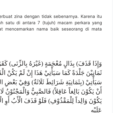
rbuat zina dengan tidak sebenarnya. Karena itu
h satu di antara 7 (tujuh) macam perkara yang
bat mencemarkan nama baik seseorang di mata
وَإِذَا قَذَفَ) بِذَالٍ مُعْجَمَةٍ (غَيْرَهُ بِالزِّنَى) كَقَوْ)
ثَمَانِيْنَ جَلْدَةً كَمَا سَيَأْتِيْ هَذَا إِنْ لَمْ يَكُنْ الْقَا
سَيَأْتِيْ (بِثَمَانِيَةِ شَرَائِطَ ثَلَاثَةٌ) وَفِيْ بَعْضِ ا
أَنْ يَكُوْنَ بَالِغاً عَاقِلاً) فَالصَّبِيُّ وَالْمَجْنُوْنُ ل
يَكُوْنَ وَالِداً لِلْمَقْذُوْفِ) فَلَوْ قَذَفَ الْأَبُ أَوِ الْأ
عَلَيْهِ