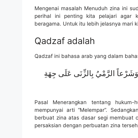
Mengenai masalah Menuduh zina ini sud
perihal ini penting kita pelajari aga
beragama. Untuk itu lebih jelasnya mari k
Qadzaf adalah
Qadzaf ini bahasa arab yang dalam baha
وَشَرْعاً الرَّمْيُ بِالزِّنَى عَلَى جِهَةِ
Pasal Menerangkan tentang hukum-h
mempunyai arti “Melempar”. Sedangka
berbuat zina atas dasar segi membuat 
persaksian dengan perbuatan zina terseh