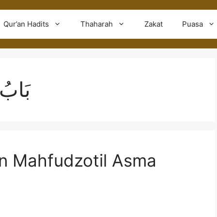
Qur’an Hadits
Thaharah
Zakat
Puasa
بَابُ 
an Mahfudzotil Asma