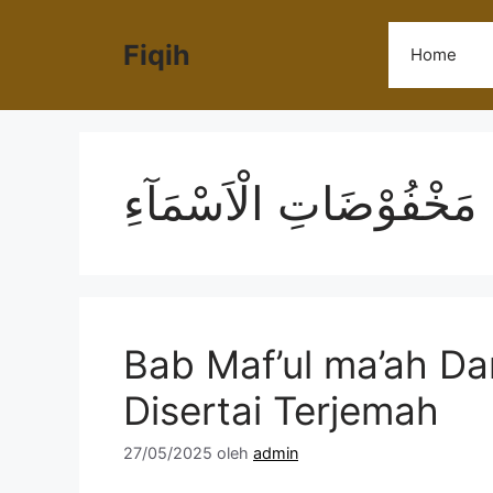
Langsung
ke
Fiqih
Home
isi
مَخْفُوْضَاتِ الْاَسْمَآءِ
Bab Maf’ul ma’ah D
Disertai Terjemah
27/05/2025
oleh
admin