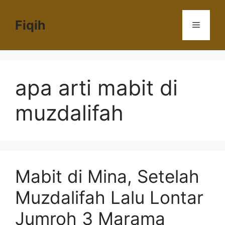
Langsung
ke
Fiqih
Menu
isi
apa arti mabit di
muzdalifah
Mabit di Mina, Setelah
Muzdalifah Lalu Lontar
Jumroh 3 Marama