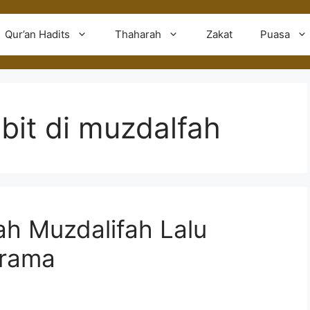
Qur’an Hadits
Thaharah
Zakat
Puasa
bit di muzdalfah
ah Muzdalifah Lalu
arama