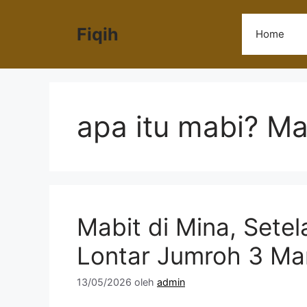
Langsung
ke
Fiqih
Home
isi
apa itu mabi? Ma
Mabit di Mina, Setel
Lontar Jumroh 3 M
13/05/2026
oleh
admin