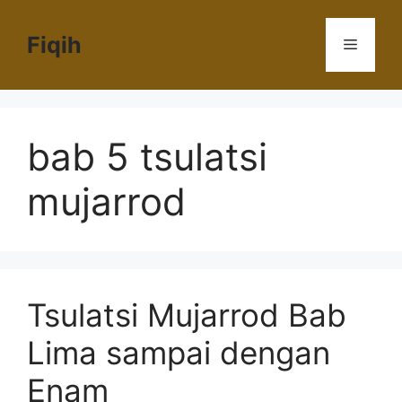
Langsung
ke
Fiqih
Menu
isi
bab 5 tsulatsi
mujarrod
Tsulatsi Mujarrod Bab
Lima sampai dengan
Enam