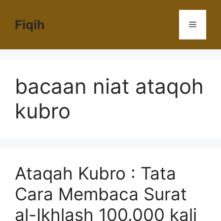
Langsung
ke
Fiqih
Menu
isi
bacaan niat ataqoh
kubro
Ataqah Kubro : Tata
Cara Membaca Surat
al-Ikhlash 100.000 kali