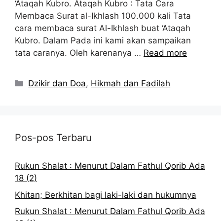
‘Ataqah Kubro. Ataqah Kubro : Tata Cara
Membaca Surat al-Ikhlash 100.000 kali Tata
cara membaca surat Al-Ikhlash buat ‘Ataqah
Kubro. Dalam Pada ini kami akan sampaikan
tata caranya. Oleh karenanya …
Read more
Kategori
Dzikir dan Doa
,
Hikmah dan Fadilah
Pos-pos Terbaru
Rukun Shalat : Menurut Dalam Fathul Qorib Ada
18 (2)
Khitan; Berkhitan bagi laki-laki dan hukumnya
Rukun Shalat : Menurut Dalam Fathul Qorib Ada